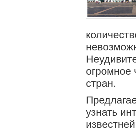
количеств
невозможн
Неудивите
огромное 
стран.
Предлагае
узнать ин
известней