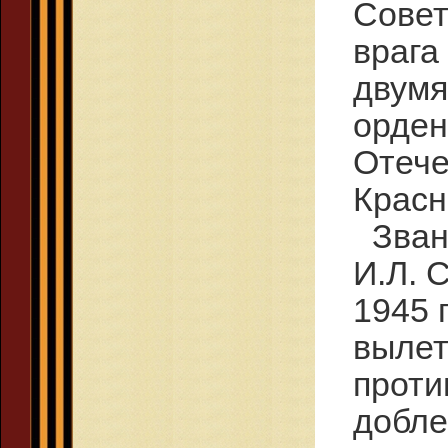
Совет
врага
двумя
орде
Отеч
Красн
Зван
И.Л. 
1945 
вылет
проти
добле