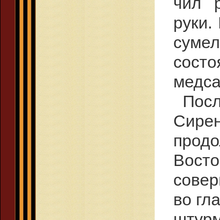
чил 
руки.
сумел
состо
медса
Посл
Сирен
продо
Восто
совер
во гл
штур­