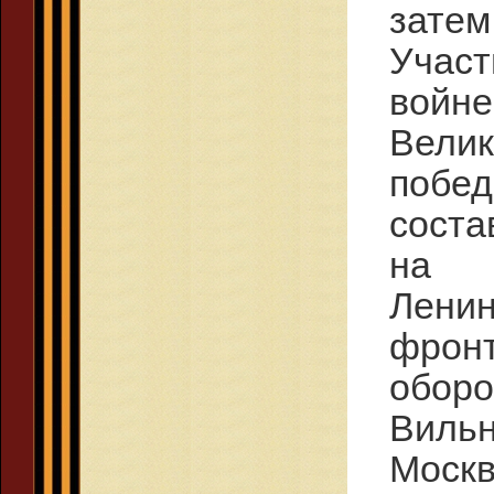
затем
Участ
войн
Вели
побе
соста
на 
Лени
фро
обор
Виль
Москв