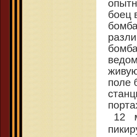
опытн
боец 
бомба
разли
бомб
ведом
живую
поле 
станц
порта
12 
пики