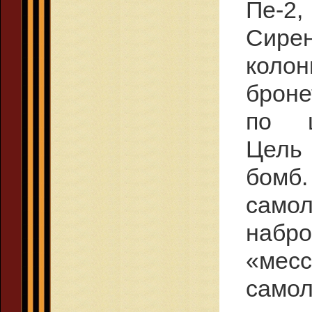
Пе-2
Сирен
ко
брон
по ш
Цель
бомб
сам
наб
«мес
самол