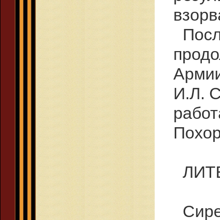
взорв
Посл
продо
Армии
И.Л. 
работ
Похор
ЛИТ
Сире