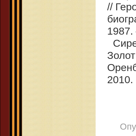
// Ге
биогр
1987.
Сире
Золот
Оренб
2010. 
Опу