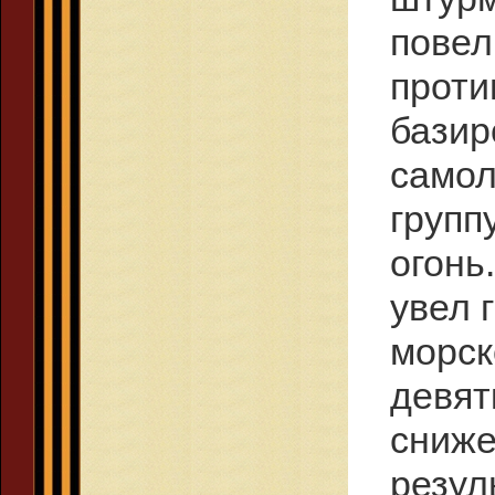
повел
проти
базир
самол
групп
огонь
увел 
морск
девят
сниже
резул