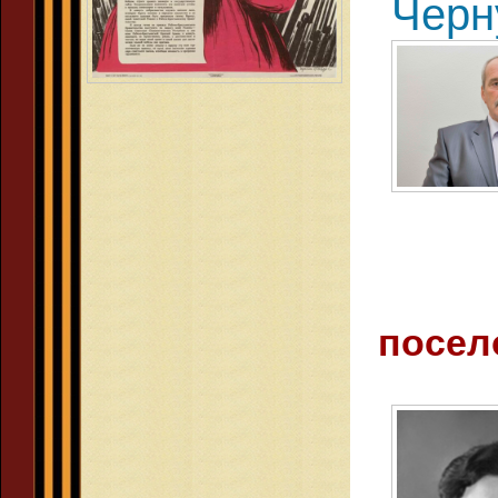
Черн
посел