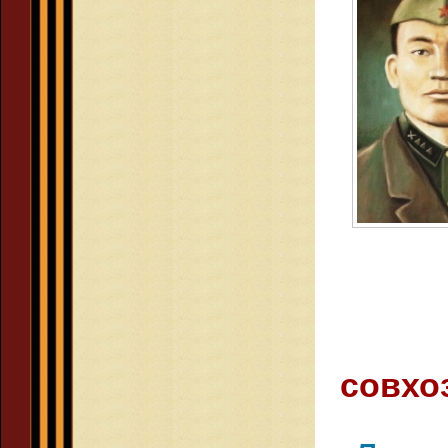
совхо