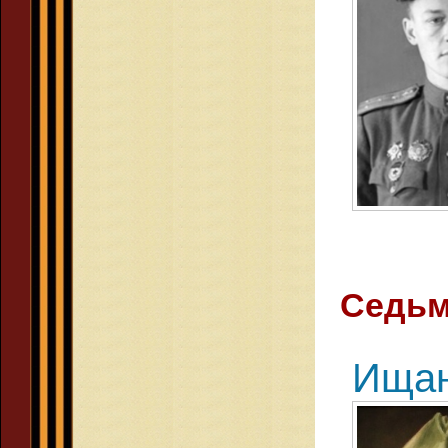
Седьм
Ищан