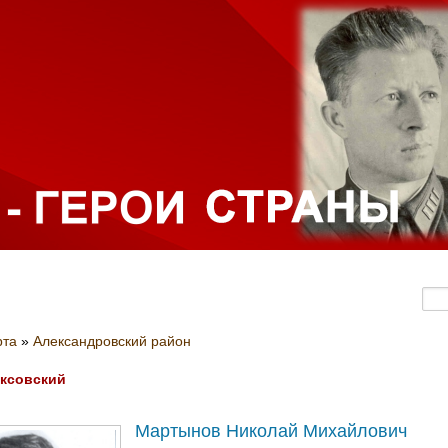
рта
»
Александровский район
ксовский
Мартынов Николай Михайлович