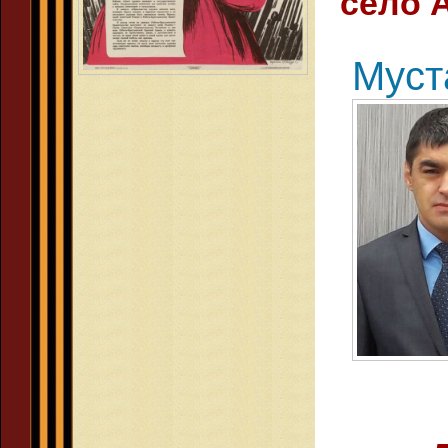
село 
Муст