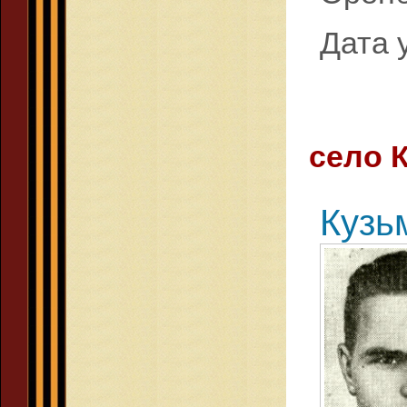
Дата 
село 
Кузь