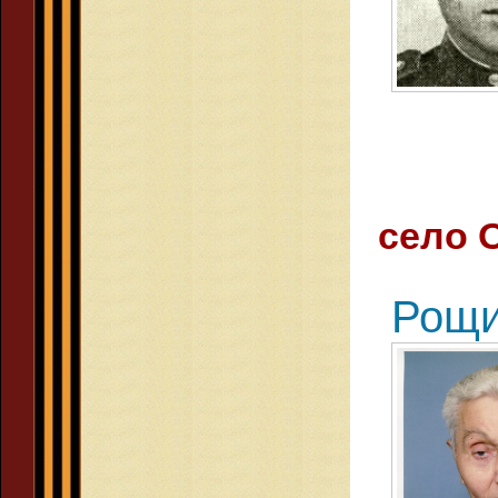
село 
Рощи