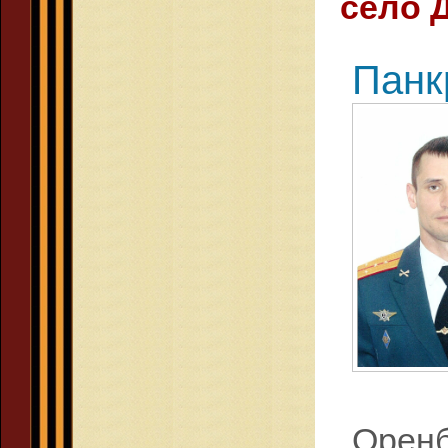
село 
Панк
Оренб