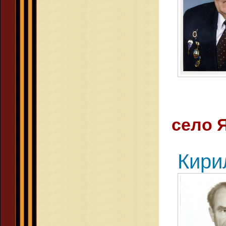
село 
Кири