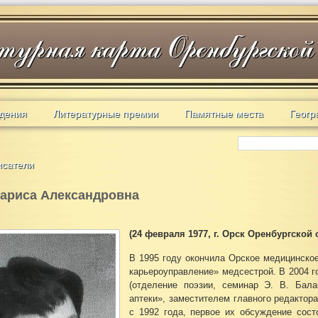
дения
Литературные премии
Памятные места
Геогр
исатели
ариса Александровна
(24 февраля 1977, г. Орск Оренбургской 
В 1995 году окончила Орское медицинско
карьероуправление» медсестрой. В 2004 го
(отделение поэзии, семинар Э. В. Бала
аптеки», заместителем главного редактор
с 1992 года, первое их обсуждение сос