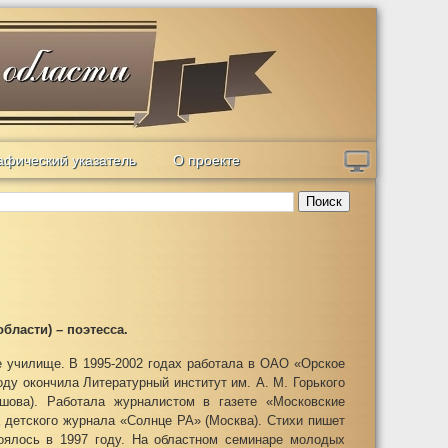
афический указатель
О проекте
Поиск
области) – поэтесса.
е училище. В 1995-2002 годах работала в ОАО «Орское
ду окончила Литературный институт им. А. М. Горького
шова). Работала журналистом в газете «Московские
а детского журнала «Солнце РА» (Москва). Стихи пишет
тоялось в 1997 году. На областном семинаре молодых