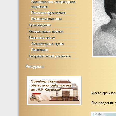
Оренбургское литературное
зарубежье
Писатели-фронтовики
Писатели-классики
Произведения
Литературные премии
Памятные места
Литературные музеи
Памятники
Географический указатель
Ресурсы
Место пребыва
Произведения 