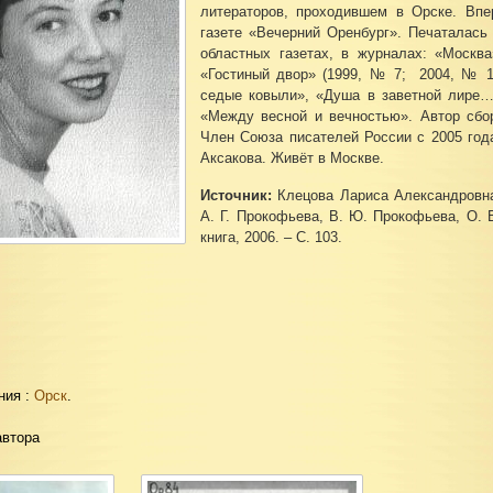
литераторов, проходившем в Орске. Впе
газете «Вечерний Оренбург». Печаталась 
областных газетах, в журналах: «Москв
«Гостиный двор» (1999, № 7; 2004, № 15
седые ковыли», «Душа в заветной лире…»,
«Между весной и вечностью». Автор сбор
Член Союза писателей России с 2005 года
Аксакова. Живёт в Москве.
Источник:
Клецова Лариса Александровна 
А. Г. Прокофьева, В. Ю. Прокофьева, О. В
книга, 2006. – С. 103.
ния :
Орск
.
автора