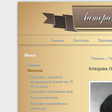
Главная
Писатели
Произве
Меню
Главная
»
П
Главная
Клецова Л
Писатели
Писатели - лауреаты
литературной премии им. П.
И. Рычкова
Писатели, посетившие край
Русские писатели
Писатели национальных
литератур