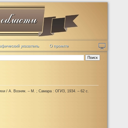
афический указатель
О проекте
Поиск
ихи / А. Возняк. – М. ; Самара : ОГИЗ, 1934. – 62 с.