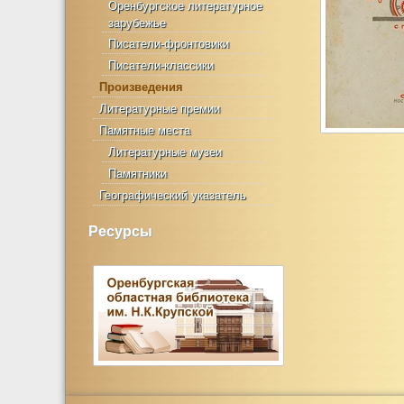
Оренбургское литературное
зарубежье
Писатели-фронтовики
Писатели-классики
Произведения
Литературные премии
Памятные места
Литературные музеи
Памятники
Географический указатель
Ресурсы