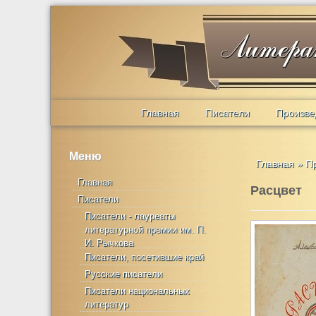
Главная
Писатели
Произве
Меню
Главная
»
П
Главная
Расцвет
Писатели
Писатели - лауреаты
литературной премии им. П.
И. Рычкова
Писатели, посетившие край
Русские писатели
Писатели национальных
литератур