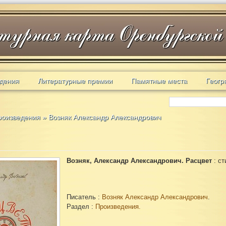
дения
Литературные премии
Памятные места
Геогр
роизведения
»
Возняк Александр Александрович
Возняк, Александр Александрович. Расцвет
: ст
Писатель :
Возняк Александр Александрович
.
Раздел :
Произведения.