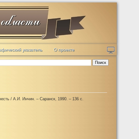
афический указатель
О проекте
Поиск
есть / А.И. Инчин
. –
Саранск, 1990. – 136 с.