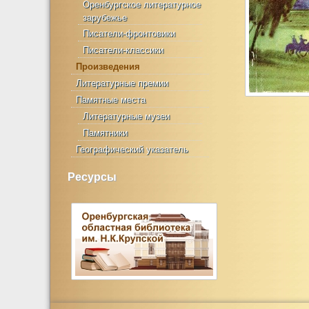
Оренбургское литературное
зарубежье
Писатели-фронтовики
Писатели-классики
Произведения
Литературные премии
Памятные места
Литературные музеи
Памятники
Географический указатель
Ресурсы