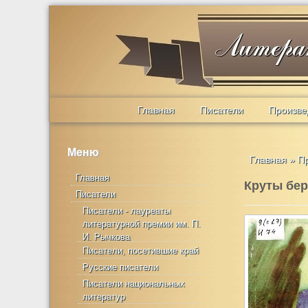
Главная
Писатели
Произве
Меню
Главная
»
П
Главная
Круты бер
Писатели
Писатели - лауреаты
литературной премии им. П.
И. Рычкова
Писатели, посетившие край
Русские писатели
Писатели национальных
литератур