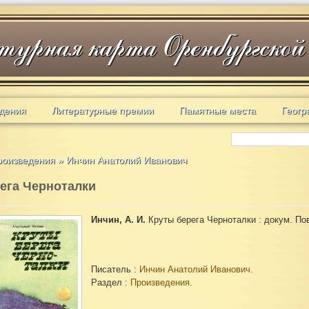
дения
Литературные премии
Памятные места
Геогр
роизведения
»
Инчин Анатолий Иванович
ега Черноталки
Инчин, А. И.
Круты берега Черноталки : докум. Пов
Писатель :
Инчин Анатолий Иванович
.
Раздел :
Произведения.