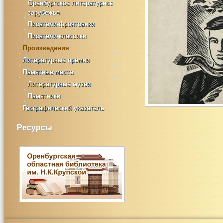
Оренбургское литературное
зарубежье
Писатели-фронтовики
Писатели-классики
Произведения
Литературные премии
Памятные места
Литературные музеи
Памятники
Географический указатель
Ресурсы