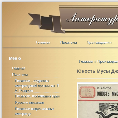
Главная
Писатели
Произведения
Меню
Главная
»
Произведе
Главная
Юность Мусы Дж
Писатели
Писатели - лауреаты
литературной премии им. П.
И. Рычкова
Писатели, посетившие край
Русские писатели
Писатели национальных
литератур