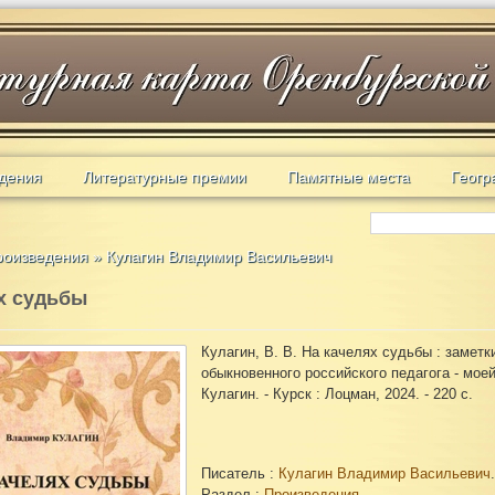
дения
Литературные премии
Памятные места
Геогр
роизведения
»
Кулагин Владимир Васильевич
х судьбы
Кулагин, В. В. На качелях судьбы : заметк
обыкновенного российского педагога - мое
Кулагин. - Курск : Лоцман, 2024. - 220 с.
Писатель :
Кулагин Владимир Васильевич
.
Раздел :
Произведения.