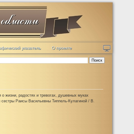
афический указатель
О проекте
Поиск
и о жизни, радостях и тревогах, душевных муках
й сестры Раисы Васильевны Типпель-Кулагиной / В.