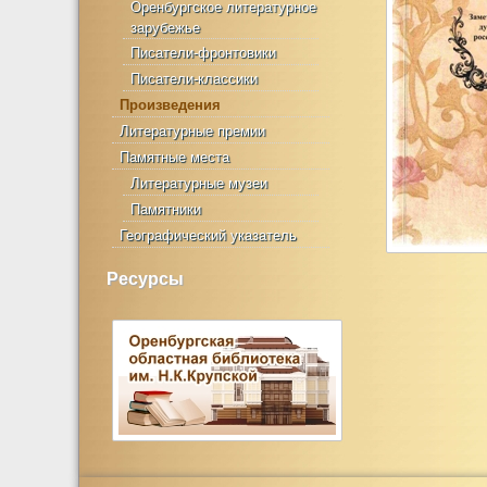
Оренбургское литературное
зарубежье
Писатели-фронтовики
Писатели-классики
Произведения
Литературные премии
Памятные места
Литературные музеи
Памятники
Географический указатель
Ресурсы