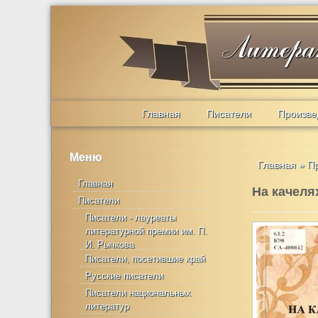
Главная
Писатели
Произве
Меню
Главная
»
П
Главная
На качеля
Писатели
Писатели - лауреаты
литературной премии им. П.
И. Рычкова
Писатели, посетившие край
Русские писатели
Писатели национальных
литератур