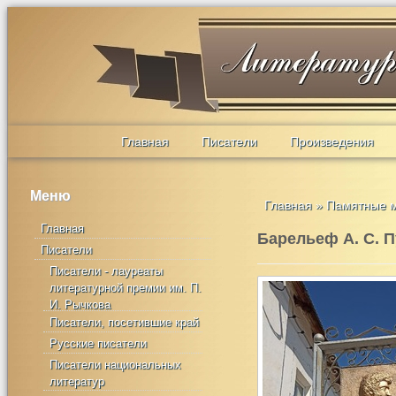
Главная
Писатели
Произведения
Меню
Главная
»
Памятные 
Главная
Барельеф А. С. 
Писатели
Писатели - лауреаты
литературной премии им. П.
И. Рычкова
Писатели, посетившие край
Русские писатели
Писатели национальных
литератур