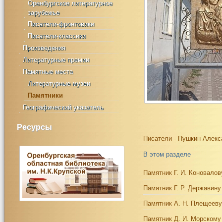
Оренбургское литературное
зарубежье
Писатели-фронтовики
Писатели-классики
Произведения
Литературные премии
Памятные места
Литературные музеи
Памятники
Географический указатель
Ресурсы
Писатели - Пушкин Алекс
В этом разделе
Памятник Г. И. Коновалов
Памятник Г. Р. Державину
Памятник А. Н. Плещееву
Памятник Д. И. Морскому