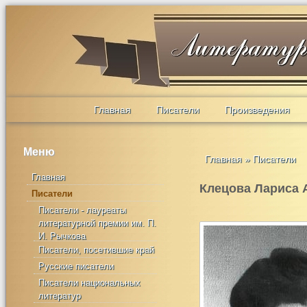
Главная
Писатели
Произведения
Меню
Главная
»
Писатели
Главная
Клецова Лариса 
Писатели
Писатели - лауреаты
литературной премии им. П.
И. Рычкова
Писатели, посетившие край
Русские писатели
Писатели национальных
литератур