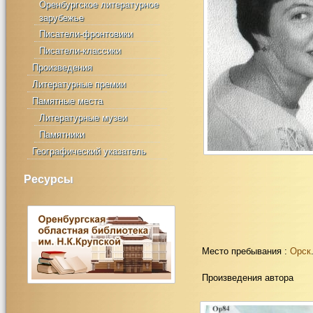
Оренбургское литературное
зарубежье
Писатели-фронтовики
Писатели-классики
Произведения
Литературные премии
Памятные места
Литературные музеи
Памятники
Географический указатель
Ресурсы
Место пребывания :
Орск
Произведения автора