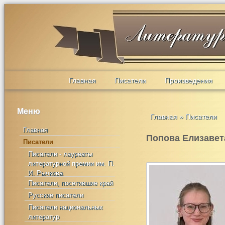
Главная
Писатели
Произведения
Меню
Главная
»
Писатели
Главная
Попова Елизавет
Писатели
Писатели - лауреаты
литературной премии им. П.
И. Рычкова
Писатели, посетившие край
Русские писатели
Писатели национальных
литератур