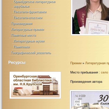
Оренбургское литературное
зарубежье
Писатели-фронтовики
Писатели-классики
Произведения
Литературные премии
Памятные места
Литературные музеи
Памятники
Географический указатель
Ресурсы
Премии
»
Литературная п
Место пребывания :
село
Произведения автора