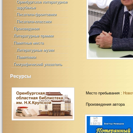
Оренбургское литературное
зарубежье
Писатели-фронтовики
Писатели-классики
Произведения
Литературные премии
Памятные места
Литературные музеи
Памятники
Географический указатель
Ресурсы
Место пребывания :
Ново
Произведения автора