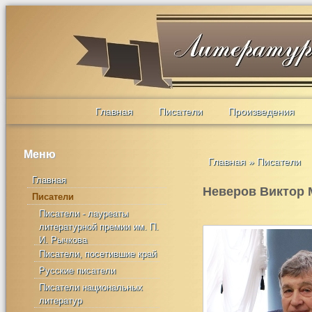
Главная
Писатели
Произведения
Меню
Главная
»
Писатели
Главная
Неверов Виктор
Писатели
Писатели - лауреаты
литературной премии им. П.
И. Рычкова
Писатели, посетившие край
Русские писатели
Писатели национальных
литератур