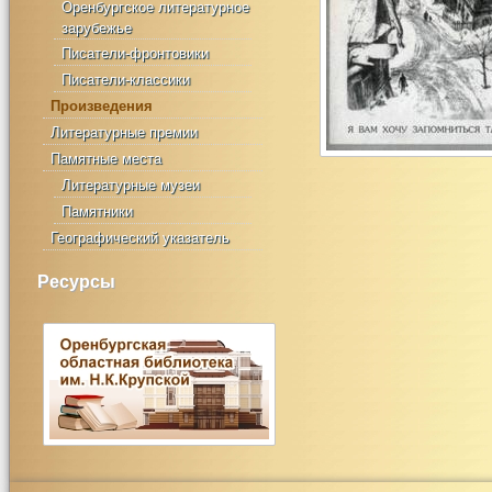
Оренбургское литературное
зарубежье
Писатели-фронтовики
Писатели-классики
Произведения
Литературные премии
Памятные места
Литературные музеи
Памятники
Географический указатель
Ресурсы