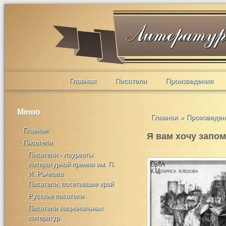
Главная
Писатели
Произведения
Меню
Главная
»
Произведе
Главная
Я вам хочу запо
Писатели
Писатели - лауреаты
литературной премии им. П.
И. Рычкова
Писатели, посетившие край
Русские писатели
Писатели национальных
литератур