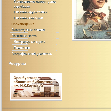
Оренбургское литературное
зарубежье
Писатели-фронтовики
Писатели-классики
Произведения
Литературные премии
Памятные места
Литературные музеи
Памятники
Географический указатель
Ресурсы