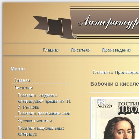
Главная
Писатели
Произведения
Меню
Главная
»
Произведе
Главная
Бабочки в киселе
Писатели
Писатели - лауреаты
литературной премии им. П.
И. Рычкова
Писатели, посетившие край
Русские писатели
Писатели национальных
литератур