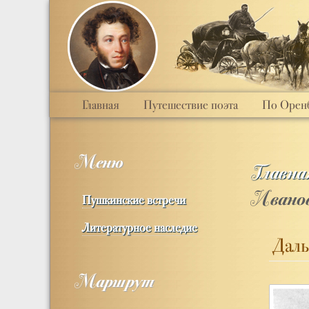
Главная
Путешествие поэта
По Оренб
Меню
Главна
Ивано
Пушкинские встречи
Литературное наследие
Даль
Маршрут