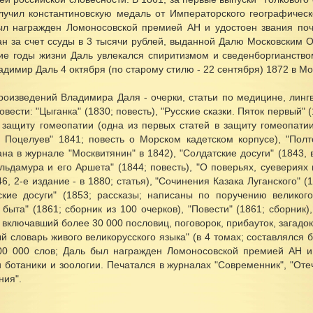
лучил константиновскую медаль от Императорского географическ
ыл награжден Ломоносовской премией АН и удостоен звания поче
ан за счет ссуды в 3 тысячи рублей, выданной Далю Московским 
ие годы жизни Даль увлекался спиритизмом и сведенборгианство
димир Даль 4 октября (по старому стилю - 22 сентября) 1872 в М
роизведений Владимира Даля - очерки, статьи по медицине, лингв
повести: "Цыганка" (1830; повесть), "Русские сказки. Пяток первый" 
в защиту гомеопатии (одна из первых статей в защиту гомеопатии
 Поцелуев" 1841; повесть о Морском кадетском корпусе), "Полт
на в журнале "Москвитянин" в 1842), "Солдатские досуги" (1843, 
льдамура и его Аршета" (1844; повесть), "О поверьях, суевериях
6, 2-е издание - в 1880; статья), "Сочинения Казака Луганского" (1
ские досуги" (1853; рассказы; написаны по поручению великого
 быта" (1861; сборник из 100 очерков), "Повести" (1861; сборник)
 включавший более 30 000 пословиц, поговорок, прибауток, загадок
й словарь живого великорусского языка" (в 4 томах; составлялся 
00 000 слов; Даль был награжден Ломоносовской премией АН и 
 ботаники и зоологии. Печатался в журналах "Современник", "Оте
ния".