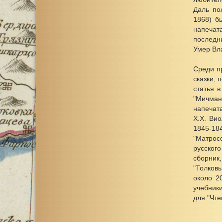
Даль по
1868) б
напечат
последн
Умер Вла
Среди п
сказки, 
статья 
"Мичман
напечата
X.X. Вио
1845-184
"Матрос
русского
сборник,
"Толковы
около 2
учебники
для "Чте