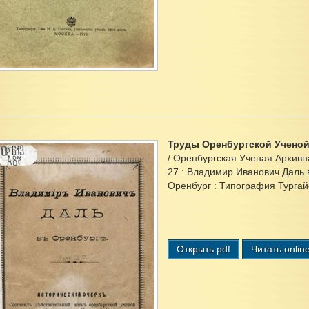
Труды Оренбургской Учено
/ Оренбургская Ученая Архивна
27 : Владимир Иванович Даль в 
Оренбург : Типография Тургайс
Открыть pdf
Читать onlin