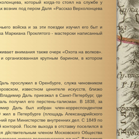
олонцева, который когда-то стоял на службе у
Так возник под пером Даля «Рассказ Верхолонцева
ьего войска и за эти поездки изучил его быт и
зака Маркиана Проклятого - мастерски написанный
ивает внимания также очерк «Охота на волков».
 и организованная крупным барином, в котором
 Даль прослужил в Оренбурге, служа чиновником
ровском, известном ценителе искусств, близко
Владимир Даль приезжал в Санкт-Петербург, где
аль получил его перстень-талисман. В 1838, за
имир Даль был избран член-корреспондентом
9 жил в Петербурге (площадь Александрийского
ний при Министерстве внутренних дел. С 1849 по
конторой. После выхода в отставку поселился в
лся дйствительным членом Московского Общества
 словаря живого великорусского языка", Владимир