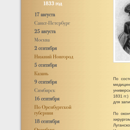
1833 год
17 августа
Санкт-Петербург
25 августа
Москва
2 сентября
Нижний Новгород
5 сентября
Казань
По сост
9 сентября
медицинс
Симбирск
универси
1831 гг.
16 сентября
для зап
По Оренбургской
губернии
По окон
хирурго
18 сентября
Луганск
Оренбург