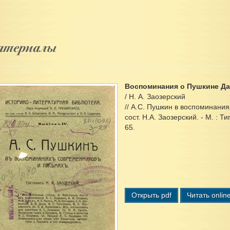
териалы
Воспоминания о Пушкине Д
/ Н. А. Заозерский
// А.С. Пушкин в воспоминания
сост. Н.А. Заозерский. - М. : 
65.
Открыть pdf
Читать onlin