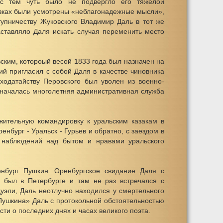
 с тем чуть было не подвергло его тяжелой
азках были усмотрены «неблагонадежные мысли»,
тупничеству Жуковского Владимир Даль в тот же
аставляло Даля искать случая переменить место
ским, котороый весой 1833 года был назначен на
ий пригласил с собой Даля в качестве чиновника
ходатайству Перовского был уволен из военно-
 началась многолетняя административная служба
жительную командировку к уральским казакам в
нбург - Уральск - Гурьев и обратно, с заездом в
 наблюдений над бытом и нравами уральского
нбург Пушкин. Оренбургское свидание Даля с
 был в Петербурге и там не раз встречался с
уэли, Даль неотлучно находился у смертельного
 Пушкина» Даль с протокольной обстоятельностью
ти о последних днях и часах великого поэта.