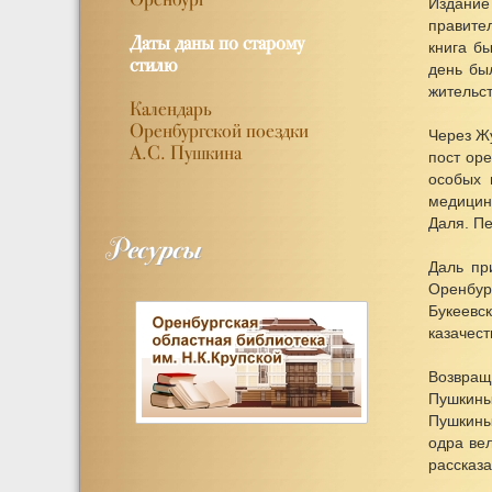
Издание
правите
Даты даны по старому
книга б
стилю
день бы
жительст
Календарь
Оренбургской поездки
Через Ж
А.С. Пушкина
пост оре
особых 
медицин
Даля. П
Ресурсы
Даль пр
Оренбург
Букеевс
казачест
Возвращ
Пушкины
Пушкины
одра вел
рассказа