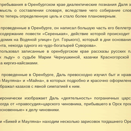
 пребывания в Оренбургском крае диалектические познания Даля з
мысль о составлении словаря, вследствие чего собирание сло
ло теперь определенную цель и стало более планомерным.
, проведенные в Оренбурге, он написал большую часть его беллет
 содержание повести «Серенькая», действие которой происходит 
«домик на Водяной улице» (ул. Горького), который в дни основан
та, некогда одного из чудо-богатырей Суворова».
пользовал записанные в оренбургском крае рассказы русских 
к льду» о судьбе Марии Чернушкиной, казачки Красногорской 
а киргиз-кайсаками.
, проведенные в Оренбурге, Даль превосходно изучил быт и нравы
и Мауляна» и «Майна», в которых подробно и красочно оформлены
бражал казахов с явной симпатией к ним.
иронически изображает Даль «деятельность» пограничных царс
 когда от «правосудия»царского чиновника, прибывшего в Орск пр
основенные» к делу чиновники.
и «Бикей и Мауляна» находим несколько зарисовок тогдашнего Оре