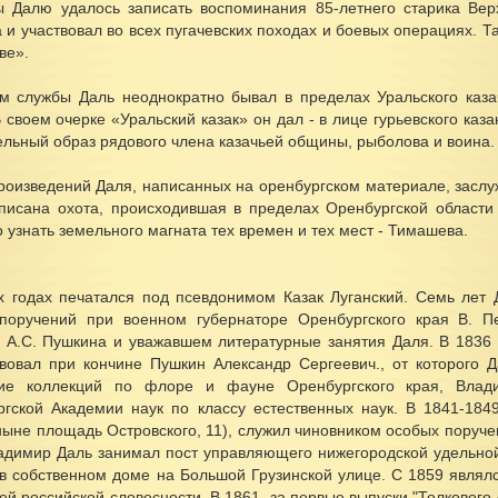
 Далю удалось записать воспоминания 85-летнего старика Верх
 и участвовал во всех пугачевских походах и боевых операциях. 
ве».
м службы Даль неоднократно бывал в пределах Уральского казач
 своем очерке «Уральский казак» он дал - в лице гурьевского ка
ельный образ рядового члена казачьей общины, рыболова и воина.
роизведений Даля, написанных на оренбургском материале, заслуж
писана охота, происходившая в пределах Оренбургской области
 узнать земельного магната тех времен и тех мест - Тимашева.
-х годах печатался под псевдонимом Казак Луганский. Семь лет
поручений при военном губернаторе Оренбургского края В. Пе
 А.С. Пушкина и уважавшем литературные занятия Даля. В 1836 
твовал при кончине Пушкин Александр Сергеевич., от которого Д
ие коллекций по флоре и фауне Оренбургского края, Влад
ргской Академии наук по классу естественных наук. В 1841-184
ныне площадь Островского, 11), служил чиновником особых поруче
адимир Даль занимал пост управляющего нижегородской удельной 
 в собственном доме на Большой Грузинской улице. С 1859 явля
й российской словесности. В 1861, за первые выпуски "Толкового