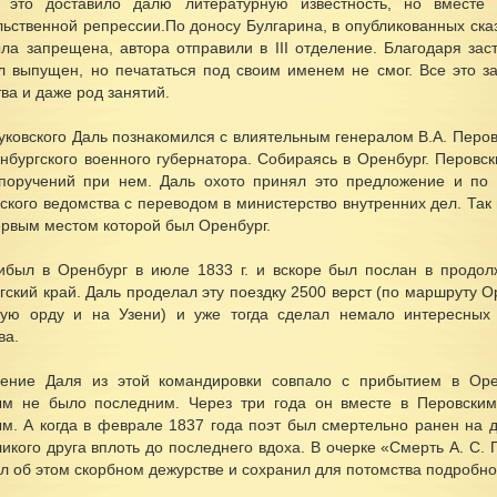
 это доставило далю литературную известность, но вместе
льственной репрессии.По доносу Булгарина, в опубликованных ск
ыла запрещена, автора отправили в III отделение. Благодаря зас
л выпущен, но печататься под своим именем не смог. Все это з
ва и даже род занятий.
уковского Даль познакомился с влиятельным генералом В.А. Перов
нбургского военного губернатора. Собираясь в Оренбург. Перовск
поручений при нем. Даль охото принял это предложение и по 
ского ведомства с переводом в министерство внутренних дел. Так
ервым местом которой был Оренбург.
ибыл в Оренбург в июле 1833 г. и вскоре был послан в продол
ский край. Даль проделал эту поездку 2500 верст (по маршруту Оре
кую орду и на Узени) и уже тогда сделал немало интересных
ва.
ение Даля из этой командировки совпало с прибытием в Оре
м не было последним. Через три года он вместе в Перовским
м. А когда в феврале 1837 года поэт был смертельно ранен на д
икого друга вплоть до последнего вдоха. В очерке «Смерть А. С.
л об этом скорбном дежурстве и сохранил для потомства подробнос