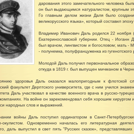
дарования этого замечательного человека был
он был выдающимся натуралистом, крупным эт
Го главным делом жизни Даля было создани
великорусского языка», который составил эпох
Владимир Иванович Даль родился 22 ноября (
Екатеринославской губернии. Отец - Иоганн Д
был врачом, лингвистом и богословом; мать -
- полунемка, полуфранцуженка из гугенотского 
Молодой Даль получил первоначальное образов
откуда в 1819 г. был выпущен мичманом в Черн
оянию здоровья Даль оказался малопригодным к флотской сл
кий факультет Дерптского университета, где с ним учился знамен
тета Даль участвовал в качестве военного врача в русско-турецкой
) компаниях. На войне он зарекомендовал себя хорошим хирургом 
иси народных слов и выражений.
чании войны Даль поступил ординатором в Санкт-Петербургский
м-окулистом. Одновременно началась его литературная деяте
ого, даль выпустил в свет пять "Русских сказок», представлявши