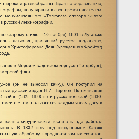
и широки и разнообразны. Врач по образованию,
нографом, популярным в свое время писателем.
е монументального «Толкового словаря живого
у в русской лексикографии.
по старому стилю - 10 ноября) 1801 в Луганске
аль - датчанин, принявший русское подданство,
 Мария Христофоровна Даль (урожденная Фрейтаг)
рода.
ание в Морском кадетском корпусе (Петербург),
оморский флот.
ужбе (он не выносил качку). Он поступил на
итый русский хирург Н.И. Пирогов. По окончании
 войне (1828-1829 гг.) и русско-польской (1830-
и вместе с тем, пользовался каждым часом досуга
 военно-хирургический госпиталь, где работал
льность. В 1832 году под псевдонимом Казака
х вольную обработку народно-сказочных сюжетов.