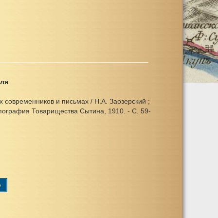
аля
х современников и письмах / Н.А. Заозерский ;
Типография Товарищества Сытина, 1910. - С. 59-
e