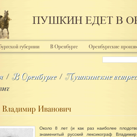
ургской губернии
В Оренбурге
Оренбургские произв
я
/
В Оренбурге
/
Пушкинские встреч
вич
 Владимир Иванович
Около 8 лет (и как раз наиболее плодотв
знаменитый русский лексикограф Владимир