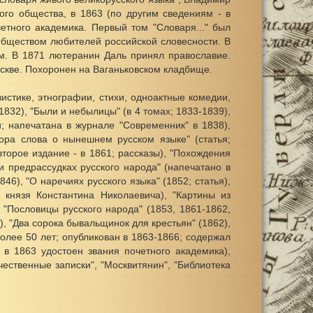
ого общества, в 1863 (по другим сведениям - в
тного академика. Первый том "Словаря..." был
Обществом любителей российской словесности. В
м. В 1871 лютеранин Даль принял православие.
оскве. Похоронен на Ваганьковском кладбище.
истике, этнографии, стихи, одноактные комедии,
(1832), "Были и небылицы" (в 4 томах; 1833-1839),
; напечатана в журнале "Современник" в 1838),
ора слова о нынешнем русском языке" (статья;
второе издание - в 1861; рассказы), "Похождения
 и предрассудках русского народа" (напечатано в
846), "О наречиях русского языка" (1852; статья),
 князя Константина Николаевича), "Картины из
, "Пословицы русского народа" (1853, 1861-1862,
), "Два сорока бывальщинок для крестьян" (1862),
более 50 лет; опубликован в 1863-1866; содержал
в 1863 удостоен звания почетного академика),
чественные записки", "Москвитянин", "Библиотека