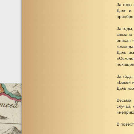
За годы
Даля и 
приобре
За годы
связано
описан 
комендан
Даль ис
«Осколо
похищен
За годы
«Бикей 
Даль изо
Весьма 
случай,
«неприк
В повест