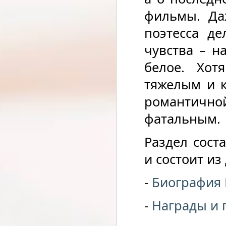
фильмы. Да
поэтесса д
чувства – н
белое. Хо
тяжелым и 
романтичной
фатальным.
Раздел сост
и состоит из
-
Биография
-
Награды и 