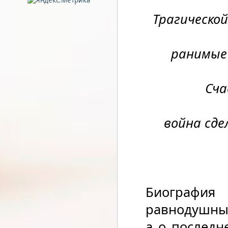
Трагическо
ранимые 
Сча
война сд
Биографи
равнодушным
а о последн