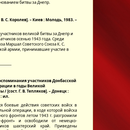
нованием битвы за Днепр.
. С. Королев]. – Киев : Молодь, 1983. –
частников великой битвы за Днепр и
атчиков осенью 1943 года. Среди
за Маршал Советского Союза К. С.
ской армии, принимавшие участие в
________
воспоминания участников Донбасской
рации в годы Великой
 [сост. Г. В. Тепляков]. – Донецк :
 : ил.
 боевые действия советских войск в
льной операции, в ходе которой войска
ого фронтов летом 1943 г. разгромили
с-фронт» и освободили от немецко-
чиков шахтерский край. Приведены