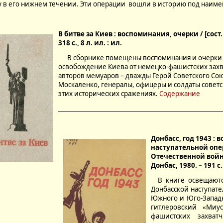
у в его нижнем течении. Эти операции вошли в историю под наиме
В битве за
Киев : воспоминания, очерки / [сост. В
318 с., 8 л. ил. : ил.
В сборнике помещены воспоминания и очерки у
освобождение Киева от немецко-фашистских захв
авторов мемуаров – дважды Герой Советского Сою
Москаленко, генералы, офицеры и солдаты совет
этих исторических сражениях.
Содержание
__________________________________________________________________
Донбасс, год 1943
: 
наступательной опе
Отечественной войны /
Донбас, 1980. – 191 с.
В книге освещаются
Донбасской наступате
Южного и Юго-Западн
гитлеровский «Миу
фашистских захват