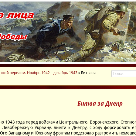
нной перелом. Ноябрь 1942 – декабрь 1943
» Битва за
Битва за Днепр
1943 года перед войсками Центрального, Воронежского, Степного
а Левобережную Украину, выйти к Днепру, с ходу форсировать е
 Юго-Западному и Южному фронтам предстояло разгромить немецко