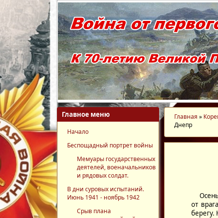
Главное меню
Главная
»
Коре
Днепр
Начало
Беспощадный портрет войны
Мемуары государственных
деятелей, военачальников
и рядовых солдат.
В дни суровых испытаний.
Осенью 
Июнь 1941 - ноябрь 1942
от враг
Срыв плана
берегу.