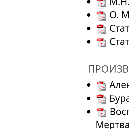
М.Н.
О. М
Стат
Ста
ПРОИЗВЕ
Ален
Бур
Восп
Мертва