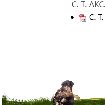
С. Т. А
С. Т