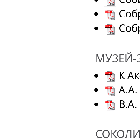
Собр
Соб
МУЗЕЙ-З
К А
А.А
В.А
СОКОЛИ