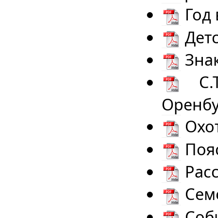
Год 
Детс
Зна
С.Т
Оренбу
Охот
Пояс
Расс
Сем
Соб