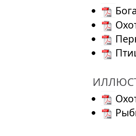
Бог
Охо
Пер
Пти
ИЛЛЮСТ
Охо
Рыб