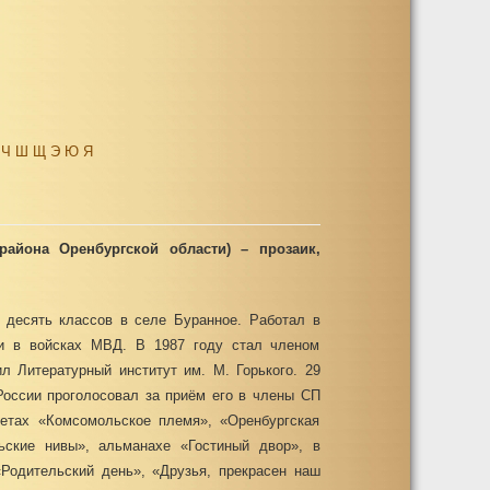
Ч
Ш
Щ
Э
Ю
Я
района Оренбургской области) – прозаик,
 десять классов в селе Буранное. Работал в
и в войсках МВД. В 1987 году стал членом
л Литературный институт им. М. Горького. 29
 России проголосовал за приём его в члены СП
зетах «Комсомольское племя», «Оренбургская
ьские нивы», альманахе «Гостиный двор», в
Родительский день», «Друзья, прекрасен наш