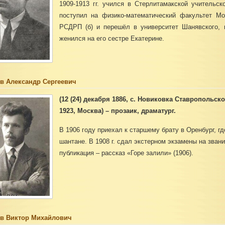
1909-1913 гг. учился в Стерлитамакской учительск
поступил на физико-математический факультет Мос
РСДРП (б) и перешёл в университет Шанявского, 
женился на его сестре Екатерине.
в Александр Сергеевич
(12 (24) декабря 1886, с. Новиковка Ставропольск
1923, Москва) – прозаик, драматург.
В 1906 году приехал к старшему брату в Оренбург, г
шантане. В 1908 г. сдал экстерном экзамены на звани
публикация – рассказ «Горе залили» (1906).
в Виктор Михайлович