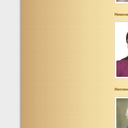
Немков
Неплюе