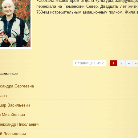
Работала инспектором отдела культуры, заведующей
переехала на Тюменский Север. Двадцать лет жизн
763-им истребительным авиационным полком. Жила в
»
»
Страница
1
из
2
1
2
авленные
сандра Сергеевна
вара
мир Васильевич
р Михайлович
лександр Николаевич
й Леонидович