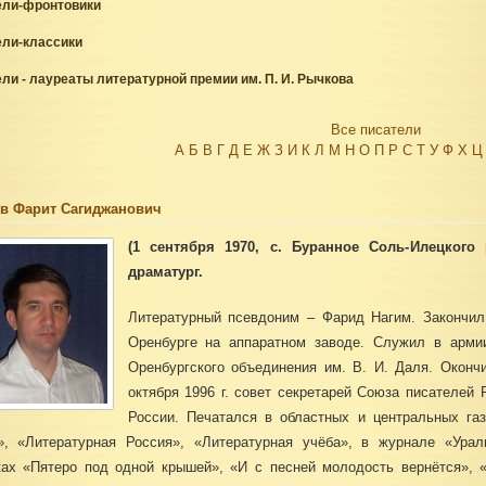
ели-фронтовики
ели-классики
ли - лауреаты литературной премии им. П. И. Рычкова
Все писатели
А
Б
В
Г
Д
Е
Ж
З
И
К
Л
М
Н
О
П
Р
С
Т
У
Ф
Х
Ц
в Фарит Сагиджанович
(1 сентября 1970, с. Буранное Соль-Илецкого 
драматург.
Литературный псевдоним – Фарид Нагим. Закончил
Оренбурге на аппаратном заводе. Служил в арми
Оренбургского объединения им. В. И. Даля. Окончи
октября 1996 г. совет секретарей Союза писателей
России. Печатался в областных и центральных га
», «Литературная Россия», «Литературная учёба», в журнале «Урал
ках «Пятеро под одной крышей», «И с песней молодость вернётся», «