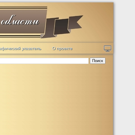
афический указатель
О проекте
Поиск