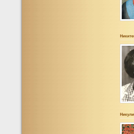
Никите
Никули