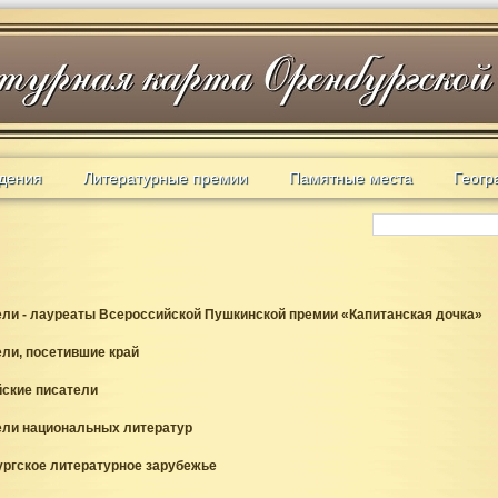
дения
Литературные премии
Памятные места
Геогр
ли - лауреаты Всероссийской Пушкинской премии «Капитанская дочка»
ли, посетившие край
ские писатели
ели национальных литератур
ргское литературное зарубежье