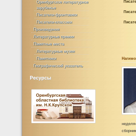
Писат
Оренбургское литературное
зарубежье
Писат
Писатели-фронтовики
Писатели-классики
Писате
Произведения
Литературные премии
Памятные места
Литературные музеи
Памятники
Нагимо
Географический указатель
Ресурсы
неделя
сборни