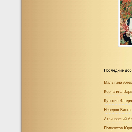
Последние доб
Малыгина Алек
Корчагина Вар
Кулагин Влади
Неверов Викто
Атвиновский А
Полуэктов Юри