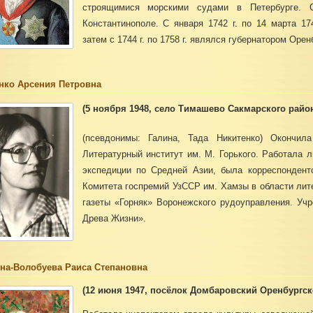
строящимися морскими судами в Петербурге. 
Константинополе. С января 1742 г. по 14 марта 17
затем с 1744 г. по 1758 г. являлся губернатором Орен
нко Арсения Петровна
(5 ноября 1948, село Тимашево Сакмарского район
(псевдонимы: Галина, Тада Никитенко)
Окончила
Литературный институт им. М. Горького. Работала л
экспедиции по Средней Азии, была корреспондент
Комитета госпремий УзССР им. Хамзы в области лит
газеты «Горняк» Воронежского рудоуправления. Уч
Древа Жизни».
на-Волобуева Раиса Степановна
(12 июня 1947, посёлок Домбаровский Оренбургск