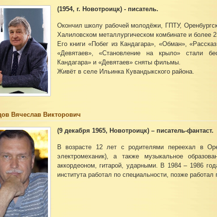
(1954, г. Новотроицк) - писатель.
Окончил школу рабочей молодёжи, ГПТУ, Оренбургски
Халиловском металлургическом комбинате и более 25
Его книги «Побег из Кандагара», «Обман», «Рассказ
«Девятаев», «Становление на крыло» стали бе
Кандагара» и «Девятаев» сняты фильмы.
Живёт в селе Ильинка Кувандыкского района.
ов Вячеслав Викторович
(9 декабря 1965, Новотроицк) – писатель-фантаст.
В возрасте 12 лет с родителями переехал в Оре
электромеханик), а также музыкальное образова
аккордеоном, гитарой, ударными. В 1984 – 1986 го
института работал по специальности, позже работал