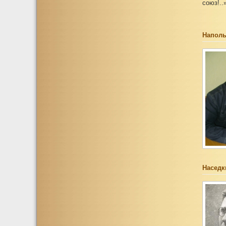
союз!..
Наполь
Наседк