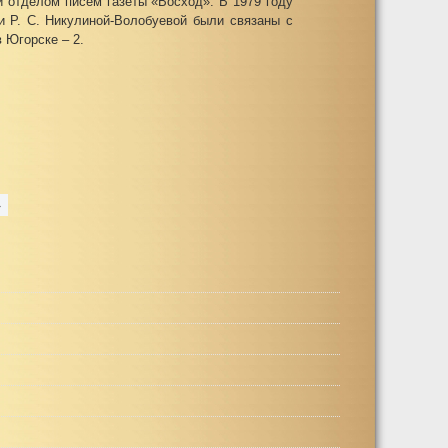
 отделом писем газеты «Восход». В 1979 году
и Р. С. Никулиной-Волобуевой были связаны с
 Югорске – 2.
»