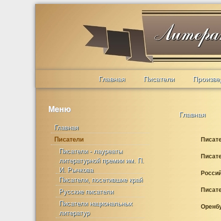
Главная
Писатели
Произве
Меню
Главная
Главная
Писатели
Писате
Писатели - лауреаты
Писате
литературной премии им. П.
И. Рычкова
Россий
Писатели, посетившие край
Писат
Русские писатели
Писатели национальных
Оренбу
литератур