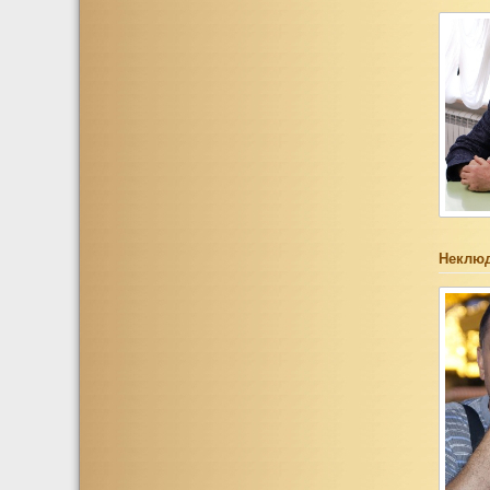
Неклюд