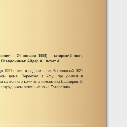
ернии – 24 января 1959) – татарский поэт,
 Псевдонимы: Айдар А., Асхат А.
о 1921 г. жил в родном селе. В голодный 1921
ском доме. Переехал в Уфу, где учился в
м кантонного комитета комсомола Башкирии. В
м сотрудником газеты «Кызыл Татарстан».