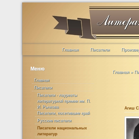
Главная
Писатели
Произве
Меню
Главная
»
П
Главная
Писатели
Писатели - лауреаты
литературной премии им. П.
И. Рычкова
Агиш С
Писатели, посетившие край
Русские писатели
Писатели национальных
литератур