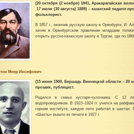
(
20 октября
(
2 ноября
) 1841, Аракарагайская вол
17 июля
(
30 августа
) 1889) – казахский педагог-п
фольклорист.
В 1857 г., окончив русскую школу в Оренбурге, И. А
затем в Оренбургском правлении младшим толмач
открыть русско-казахскую школу в Тургае, где по 1869
тон Меер Иосифович
(15 июня 1900, Бершадь Винницкой области – 20 н
прозаик, публицист.
Родился в семье кустаря-чулочника. С 12 л
водопроводчиком. В 1923–1924 гг. учился на рабфак
горном институте, каждое лето работал в шахтах.
«Шахты» вышло из печати в 1927 г.