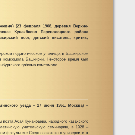
еевич) (23 февраля 1908, деревня Верхне-
рхнее Кунакбаево Переволоцкого района
кирский поэт, детский писатель, критик,
ирском педагогическом училище, в Башкирском
ов комсомола Башкирии. Некоторое время был
нбургского губкома комсомола.
тинского уезда – 27 июня 1961, Москва) –
м поэта Абая Кунанбаева, народного казахского
алатинскую учительскую семинарию, в 1928 –
ном факультете Среднеазиатского университета