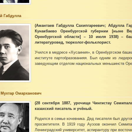
й Габдулла
(Амантаев Габдулла Сахипгареевич; Абдулла Гар
Кунакбаево Оренбургской губернии [ныне Ве
Оренбургской области] – 10 июля 1938) – баш
литературовед, тюрколог-фольклорист.
Учился в медресе «Хусаиния», в Оренбургском башк
институте партобразованияя. Был одним из лидер
заведующим отделом национальных меньшинств Оре
 Мухтар Омарханович
(28 сентября 1887, урочище Чингистау Семипала
казахский писатель и учёный.
Родился в семье кочевника. Дед писателя был друго
просветителя. В 1919 году Ауэзов окончил Семип
Ленинградский университет, аспирантуру при восточ