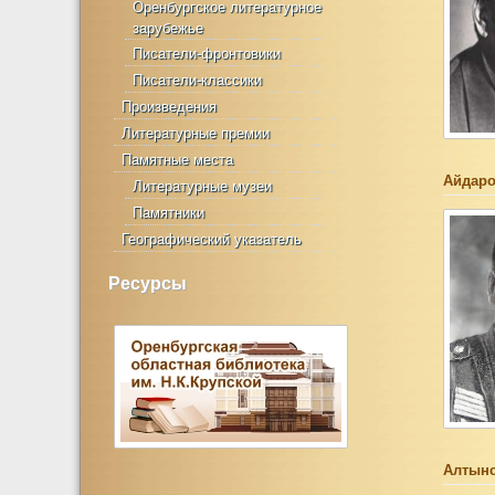
Оренбургское литературное
зарубежье
Писатели-фронтовики
Писатели-классики
Произведения
Литературные премии
Памятные места
Айдаро
Литературные музеи
Памятники
Географический указатель
Ресурсы
Алтынс