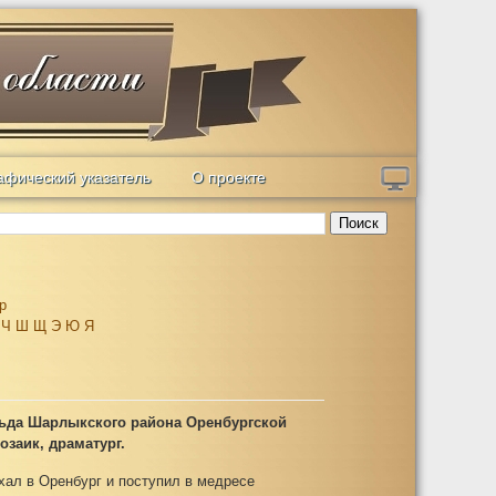
афический указатель
О проекте
Поиск
р
Ч
Ш
Щ
Э
Ю
Я
ильда Шарлыкского района Оренбургской
озаик, драматург.
хал в Оренбург и поступил в медресе