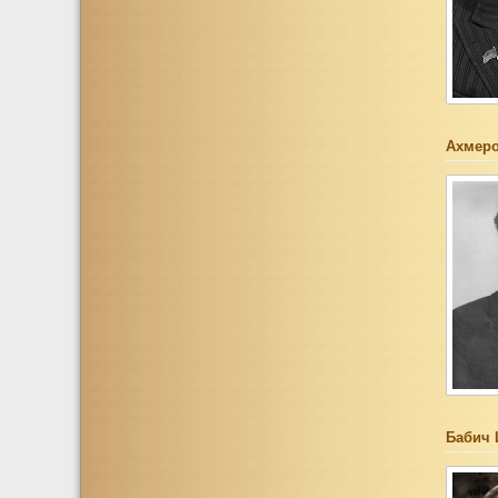
Ахмеро
Бабич 