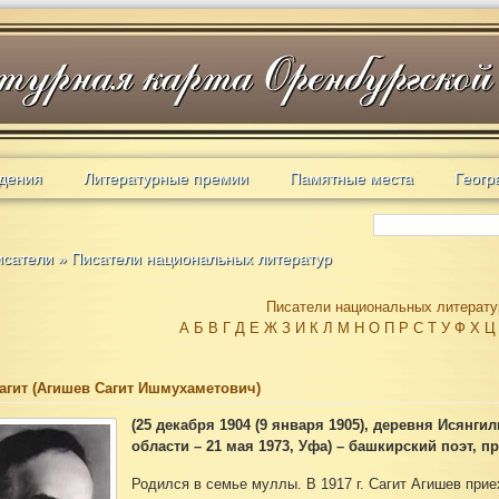
дения
Литературные премии
Памятные места
Геогр
исатели
»
Писатели национальных литератур
Писатели национальных литерату
А
Б
В
Г
Д
Е
Ж
З
И
К
Л
М
Н
О
П
Р
С
Т
У
Ф
Х
Ц
агит (Агишев Сагит Ишмухаметович)
(25 декабря 1904 (9 января 1905), деревня Исянг
области – 21 мая 1973, Уфа) – башкирский поэт, пр
Родился в семье муллы. В 1917 г. Сагит Агишев прие