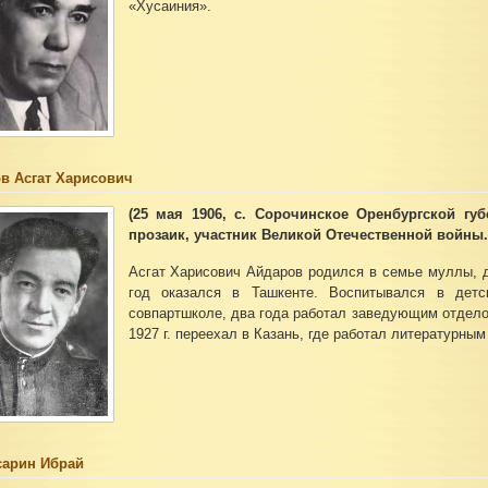
«Хусаиния».
в Асгат Харисович
(25 мая 1906, с. Сорочинское Оренбургской губ
прозаик, участник Великой Отечественной войны.
Асгат Харисович Айдаров родился в семье муллы, д
год оказался в Ташкенте. Воспитывался в дет
совпартшколе, два года работал заведующим отдело
1927 г. переехал в Казань, где работал литературны
арин Ибрай