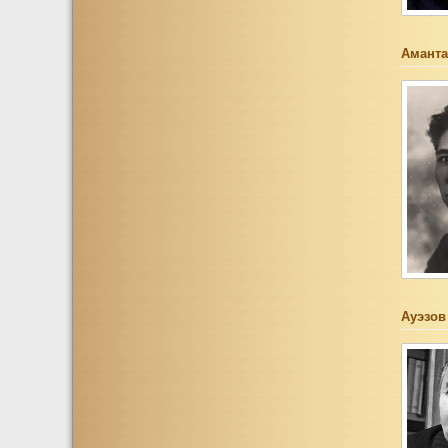
Аманта
Ауэзов