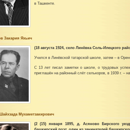
в Ташкенте.
в Закария Яхьич
(18 августа 1924, село Линёвка Соль-Илецкого райо
Учился в Линёвской татарской школе, затем – в Орен
С 13 лет писал заметки о школе, о трудовых успеха
приглашён на районный слёт селькоров, в 1939 г. – н
Шайхзада Мухаметзакирович
(2 (15) января 1895, д. Асяново Бирского уез
башкирский поэт, один из зачинателей башкирск