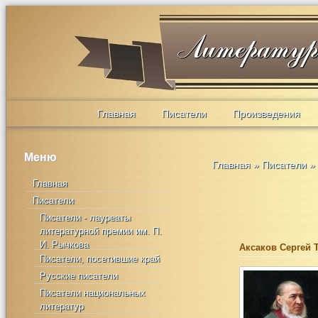
Главная
Писатели
Произведения
Меню
Главная
»
Писатели
»
Главная
Писатели
Писатели - лауреаты
литературной премии им. П.
И. Рычкова
Аксаков Сергей
Писатели, посетившие край
Русские писатели
Писатели национальных
литератур