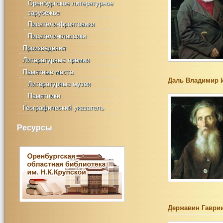
Оренбургское литературное
зарубежье
Писатели-фронтовики
Писатели-классики
Произведения
Литературные премии
Памятные места
Даль Владимир 
Литературные музеи
Памятники
Географический указатель
Ресурсы
Державин Гаври