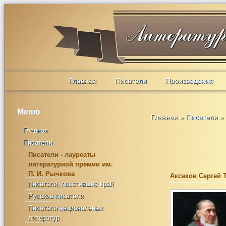
Главная
Писатели
Произведения
Меню
Главная
»
Писатели
»
Главная
Писатели
Писатели - лауреаты
литературной премии им.
П. И. Рычкова
Аксаков Сергей
Писатели, посетившие край
Русские писатели
Писатели национальных
литератур