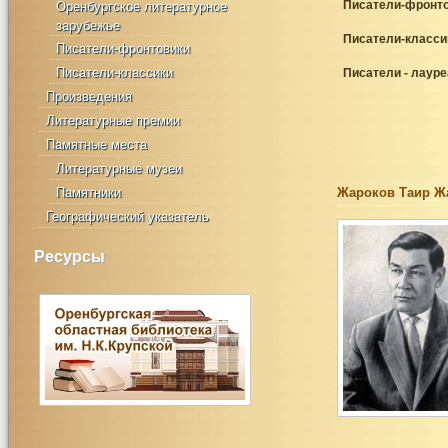
Писатели-фронт
Оренбургское литературное
зарубежье
Писатели-класси
Писатели-фронтовики
Писатели-классики
Писатели - лауре
Произведения
Литературные премии
Памятные места
Литературные музеи
Памятники
Жароков Таир Ж
Географический указатель
Ресурсы