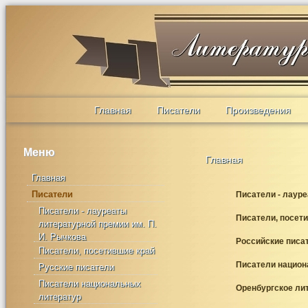
Главная
Писатели
Произведения
Меню
Главная
Главная
Писатели
Писатели - лаур
Писатели - лауреаты
Писатели, посет
литературной премии им. П.
И. Рычкова
Российские писа
Писатели, посетившие край
Писатели национ
Русские писатели
Писатели национальных
Оренбургское ли
литератур