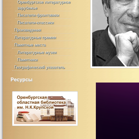
Оренбургское литературное
зарубежье
Писатели-фронтовики
Писатели-классики
Произведения
Литературные премии
Памятные места
Литературные музеи
Памятники
Географический указатель
Ресурсы