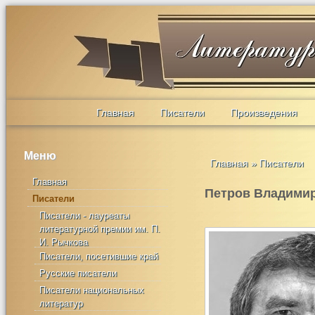
Главная
Писатели
Произведения
Меню
Главная
»
Писатели
Главная
Петров Владими
Писатели
Писатели - лауреаты
литературной премии им. П.
И. Рычкова
Писатели, посетившие край
Русские писатели
Писатели национальных
литератур