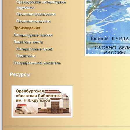
Оренбургское литературное
зарубежье
Писатели-фронтовики
Писатели-классики
Произведения
Литературные премии
Памятные места
Литературные музеи
Памятники
Географический указатель
Ресурсы