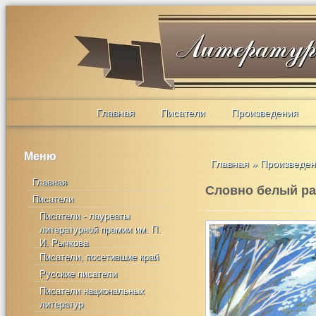
Главная
Писатели
Произведения
Меню
Главная
»
Произведе
Главная
Словно белый ра
Писатели
Писатели - лауреаты
литературной премии им. П.
И. Рычкова
Писатели, посетившие край
Русские писатели
Писатели национальных
литератур