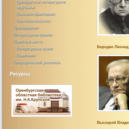
Оренбургское литературное
зарубежье
Писатели-фронтовики
Писатели-классики
Произведения
Литературные премии
Памятные места
Бородин Леонид
Литературные музеи
Памятники
Географический указатель
Ресурсы
Высоцкий Влади