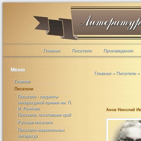
Главная
Писатели
Произведения
Меню
Главная
»
Писатели
»
Главная
Писатели
Писатели - лауреаты
литературной премии им. П.
И. Рычкова
Анов Николай И
Писатели, посетившие край
Русские писатели
Писатели национальных
литератур