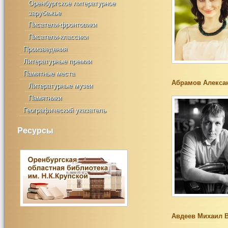
Оренбургское литературное
зарубежье
Писатели-фронтовики
Писатели-классики
Произведения
Литературные премии
Памятные места
Абрамов Алекса
Литературные музеи
Памятники
Географический указатель
Ресурсы
Авдеев Михаил 