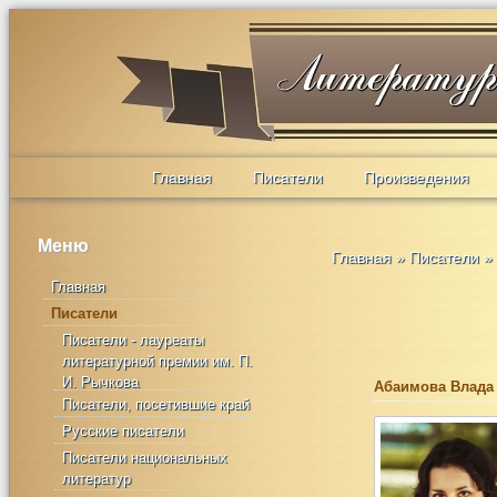
Главная
Писатели
Произведения
Меню
Главная
»
Писатели
»
Главная
Писатели
Писатели - лауреаты
литературной премии им. П.
И. Рычкова
Абаимова Влада
Писатели, посетившие край
Русские писатели
Писатели национальных
литератур