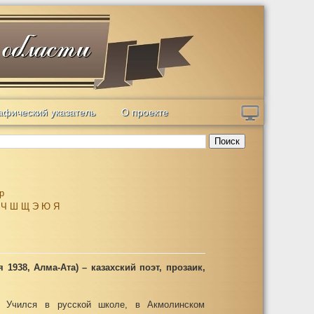
афический указатель
О проекте
Поиск
р
Ч
Ш
Щ
Э
Ю
Я
 1938, Алма-Ата) – казахский поэт, прозаик,
. Учился в русской школе, в Акмолинском