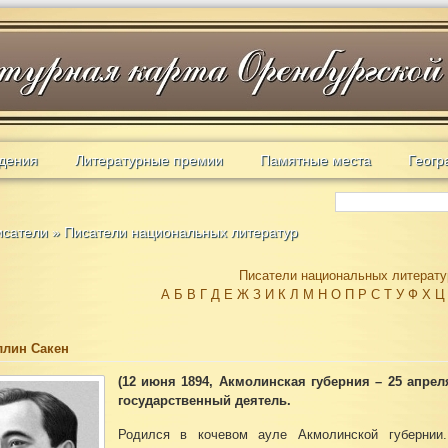
дения
Литературные премии
Памятные места
Геогр
исатели
»
Писатели национальных литератур
Писатели национальных литерату
А
Б
В
Г
Д
Е
Ж
З
И
К
Л
М
Н
О
П
Р
С
Т
У
Ф
Х
Ц
лин Сакен
(12 июня 1894, Акмолинская губерния – 25 апреля
государственный деятель.
Родился в кочевом ауле Акмолинской губернии