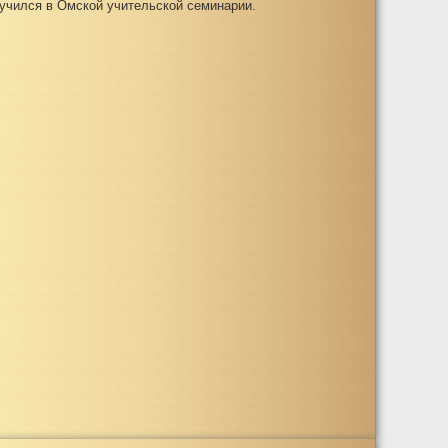
 учился в Омской учительской семинарии.