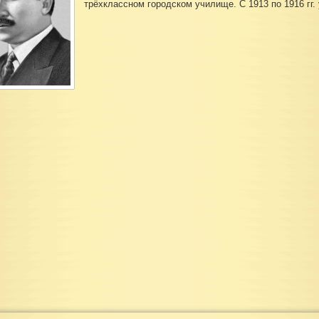
трёхклассном городском училище. С 1913 по 1916 гг.