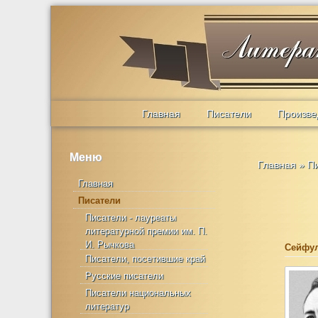
Главная
Писатели
Произве
Меню
Главная
»
П
Главная
Писатели
Писатели - лауреаты
литературной премии им. П.
И. Рычкова
Сейфул
Писатели, посетившие край
Русские писатели
Писатели национальных
литератур