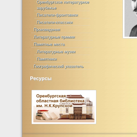
Оренбургское литературное
зарубежье
Писатели-фронтовики
Писатели-классики
Произведения
Литературные премии
Памятные места
Литературные музеи
Памятники
Географический указатель
Ресурсы