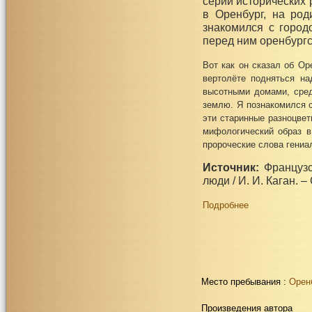
серии исторических 
в Оренбург, на род
знакомился с город
перед ним оренбургс
Вот как он сказал об Ор
верто­лёте подняться н
высотными домами, сред
землю. Я познакомился с
эти старинные разноцвет
мифологический образ в
пророческие слова гениа
Источник:
Французс
люди / И. И. Каган. –
Подробнее
Место пребывания :
Орен
Произведения автора