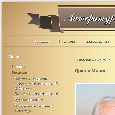
Главная
Писатели
Произведения
Меню
Главная
»
Писатели
Главная
Дрюон Морис
Писатели
Писатели - лауреаты
литературной премии им. П.
И. Рычкова
Писатели, посетившие край
Русские писатели
Писатели национальных
литератур