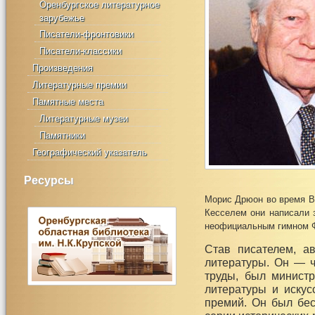
Оренбургское литературное
зарубежье
Писатели-фронтовики
Писатели-классики
Произведения
Литературные премии
Памятные места
Литературные музеи
Памятники
Географический указатель
Ресурсы
Морис Дрюон во время В
Кесселем они написали 
неофициальным гимном 
Став писателем, а
литературы. Он — ч
труды, был министр
литературы и искус
премий. Он был бе