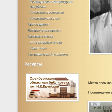
Оренбургское литературное
зарубежье
Писатели-фронтовики
Писатели-классики
Произведения
Литературные премии
Памятные места
Литературные музеи
Памятники
Географический указатель
Ресурсы
Место пребыва
Произведения 