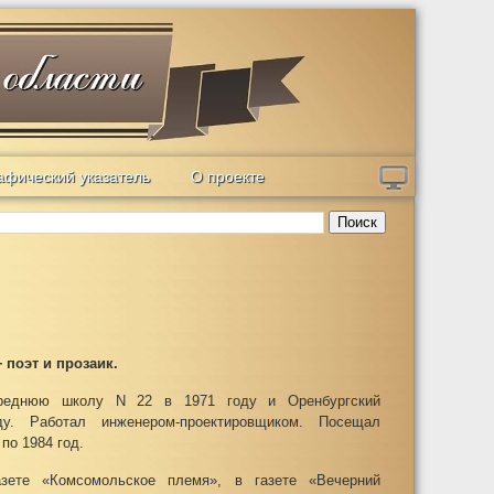
афический указатель
О проекте
Поиск
–
поэт и прозаик.
среднюю школу N 22 в 1971 году и Оренбургский
ду. Работал инженером-проектировщиком. Посещал
по 1984 год.
зете «Комсомольское племя», в газете «Вечерний