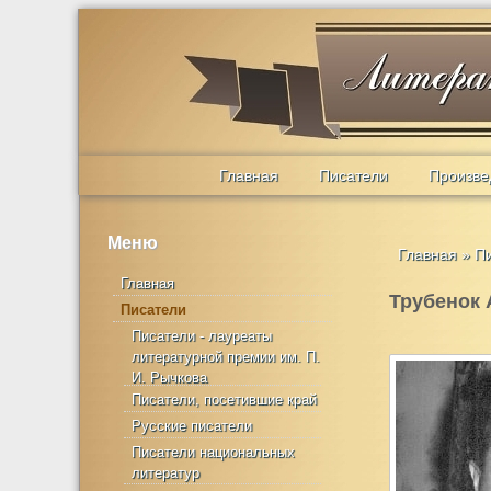
Главная
Писатели
Произве
Меню
Главная
»
П
Главная
Трубенок 
Писатели
Писатели - лауреаты
литературной премии им. П.
И. Рычкова
Писатели, посетившие край
Русские писатели
Писатели национальных
литератур