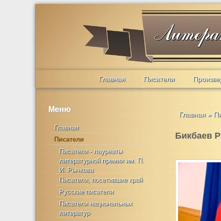
Главная
Писатели
Произве
Меню
Главная
»
П
Главная
Бикбаев Р
Писатели
Писатели - лауреаты
литературной премии им. П.
И. Рычкова
Писатели, посетившие край
Русские писатели
Писатели национальных
литератур