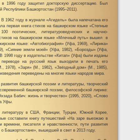
, в 1996 году защитил докторскую диссертацию. Был
й Республики Башкортостан (1995–2011).
а. В 1962 году в журнале «Агидель» была напечатана его
шла первая книга стихов на башкирском языке «Степные
00 поэтических, литературоведческих и научно-
к стихов на башкирском языке «Млечный путь» вышел в
кирском языке: «Автобиография» (Уфа, 1969), «Лирика»
9), «Сияние земли моей» (Уфа, 1982), «Борозды» (Уфа,
. В 1998 году в издательстве «Китап» (Уфа) были изданы
 переводе на русский язык выходили в печать его
, 1978), «Заря» (М., 1982), «Звёздный дом» (М., 1985),
роизведения переведены на многие языки народов мира.
 развития башкирской поэзии и литературы, творческий
 современной башкирской поэзии, философской лирике:
хзада Бабич: жизнь и творчество» (1995, 2020), «Слово
да Уфы.
 литературу в США, Франции, Турции, Южной Корее,
орые составили книгу путешествий «На заре выезжаю в
 времени, писателя и нравственности, пути развития
о Башкортостане», вышедшей в свет в 2013 году.