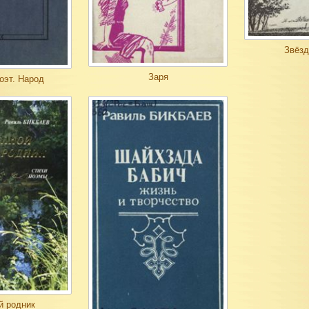
Звёзд
Заря
оэт. Народ
й родник