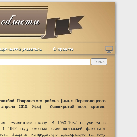
афический указатель
О проекте
Поиск
унакбай Покровского района [ныне Переволоцкого
 апреля 2019, Уфа) – башкирский поэт, критик,
чил семилетнюю школу. В 1953–1957 гг. учился в
. В 1962 году окончил филологический факультет
итета. Защитил кандидатскую диссертацию на тему