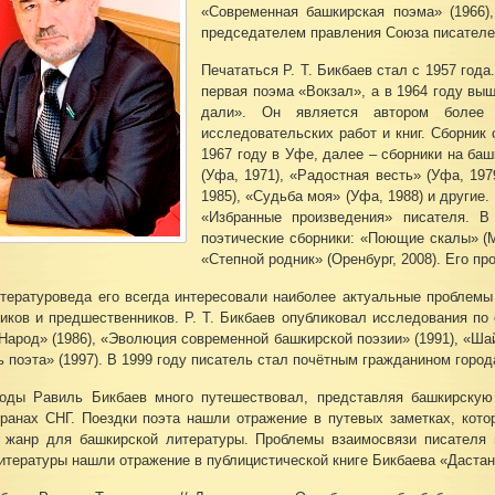
«Современная башкирская поэма» (1966)
председателем правления Союза писателе
Печататься Р. Т. Бикбаев стал с 1957 год
первая поэма «Вокзал», а в 1964 году вы
дали». Он является автором более 1
исследовательских работ и книг. Сборни
1967 году в Уфе, далее – сборники на баш
(Уфа, 1971), «Радостная весть» (Уфа, 197
1985), «Судьба моя» (Уфа, 1988) и другие
«Избранные произведения» писателя. В
поэтические сборники: «Поющие скалы» (М.
«Степной родник» (Оренбург, 2008). Его п
итературоведа его всегда интересовали наиболее актуальные проблемы
иков и предшественников. Р. Т. Бикбаев опубликовал исследования по
Народ» (1986), «Эволюция современной башкирской поэзии» (1991), «Шай
ь поэта» (1997). В 1999 году писатель стал почётным гражданином горо
годы Равиль Бикбаев много путешествовал, представляя башкирскую
транах СНГ. Поездки поэта нашли отражение в путевых заметках, кот
 жанр для башкирской литературы. Проблемы взаимосвязи писателя и
итературы нашли отражение в публицистической книге Бикбаева «Дастан 