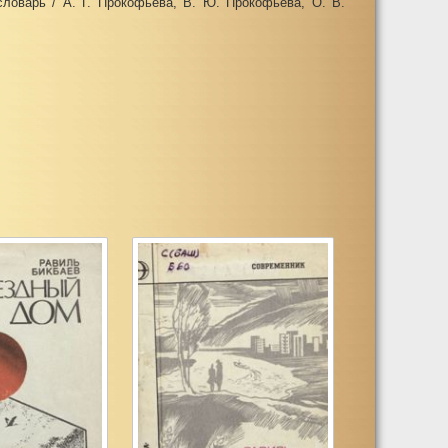
словарь / А. Г. Прокофьева, В. Ю. Прокофьева, О. В.