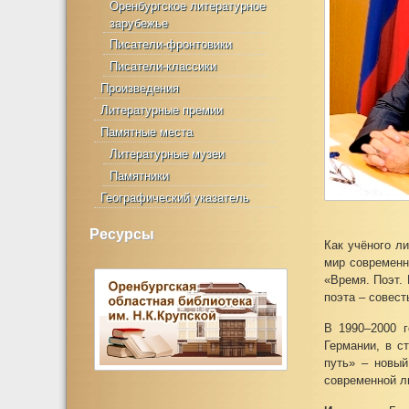
Оренбургское литературное
зарубежье
Писатели-фронтовики
Писатели-классики
Произведения
Литературные премии
Памятные места
Литературные музеи
Памятники
Географический указатель
Ресурсы
Как учёного л
мир современн
«Время. Поэт. 
поэта – совест
B 1990–2000 
Германии, в с
путь» – новый
современной л