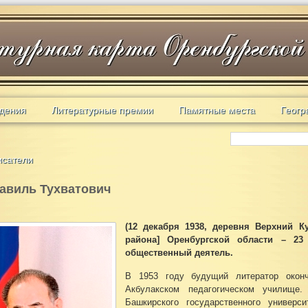
дения
Литературные премии
Памятные места
Геогр
исатели
авиль Тухватович
(12 декабря 1938, деревня Верхний К
района] Оренбургской области – 23
общественный деятель.
В 1953 году будущий литератор окон
Акбулакском педагогическом училище
Башкирского государственного универс