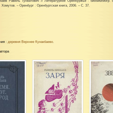
аев Равиль Тухватович // Литературное Оренбуржье : биобиблиогр. 
. Хомутов. – Оренбург : Оренбургская книга, 2006. – С. 37.
ния :
деревня Верхнее Кунакбаево
.
автора