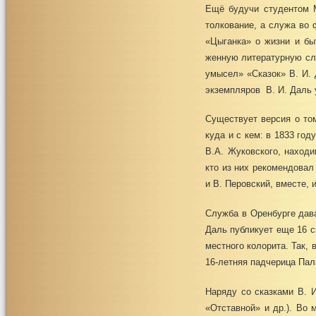
Ещё будучи студентом М
толкование, а служа во 
«Цыганка» о жизни и бы
женную литературную сла
умысел» «Сказок» В. И. 
экземпляров В. И. Даль 
Существует версия о том
куда и с кем: в 1833 го
В.А. Жуковского, наход
кто из них рекомендовал
и В. Перовский, вместе,
Служба в Оренбурге дава
Даль публикует еще 16 с
местного колорита. Так, 
16-летняя падчерица Пал
Наряду со сказками В. И
«Отставной» и др.). Во 