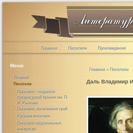
Главная
Писатели
Произведения
Меню
Главная
»
Писатели
Главная
Даль Владимир 
Писатели
Писатели - лауреаты
литературной премии им. П.
И. Рычкова
Писатели, посетившие край
Русские писатели
Писатели национальных
литератур