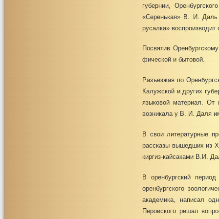
губернии, Оренбургског
«Серенькая» В. И. Даль
русалка» воспроизводит 
Посвятив Оренбургскому
фической и бытовой.
Разъезжая по Оренбургс
Калужской и других губе
языковой материал. От 
возникала у В. И. Даля и
В свои литературные пр
рассказы вышедших из Хи
киргиз-кайсаками В.И. Д
В оренбургский период
оренбургского зоологич
академика, написал одн
Перовского решал вопро