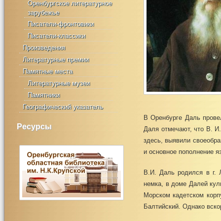
Оренбургское литературное
зарубежье
Писатели-фронтовики
Писатели-классики
Произведения
Литературные премии
Памятные места
Литературные музеи
Памятники
Географический указатель
В Оренбурге Даль прове
Ресурсы
Даля отмечают, что В. И
здесь, выявили своеобра
и основное пополнение я
В.И. Даль родился в г.
немка, в доме Далей кул
Морском кадетском корпу
Балтийский. Од­нако вс