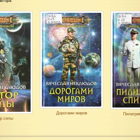
автора
Дорогами миров
Пилигри
р силы