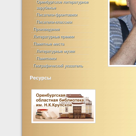
Оренбургское литературное
зарубежье
Писатели-фронтовики
Писатели-классики
Произведения
Литературные премии
Памятные места
Литературные музеи
Памятники
Географический указатель
Ресурсы