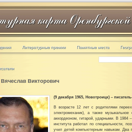
дения
Литературные премии
Памятные места
Геогр
исатели
 Вячеслав Викторович
(9 декабря 1965, Новотроицк) – писатель
В возрасте 12 лет с родителями переех
электромеханик), а также музыкальное 
аккордеоном, гитарой, ударными. В 1984 –
института работал по специальности, по
учил детей компьютерным навыкам. Два 