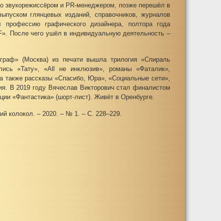
ио звукорежиссёром и PR-менеджером, позже перешёл в
выпуском глянцевых изданий, справочников, журналов
 профессию графического дизайнера, полтора года
F». После чего ушёл в индивидуальную деятельность –
граф» (Москва) из печати вышла трилогия «Спираль
ись «Тату», «All не инклюзив», романы «Фаталик»,
а также рассказы «Спасибо, Юра», «Социальные сети»,
ия. В 2019 году Вячеслав Викторович стал финалистом
ции «Фантастика» (шорт-лист). Живёт в Оренбурге.
й колокол. – 2020. – № 1. – С. 228–229.