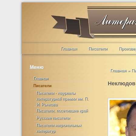
Главная
Писатели
Произве
Меню
Главная
»
П
Главная
Неклюдов
Писатели
Писатели - лауреаты
литературной премии им. П.
И. Рычкова
Писатели, посетившие край
Русские писатели
Писатели национальных
литератур