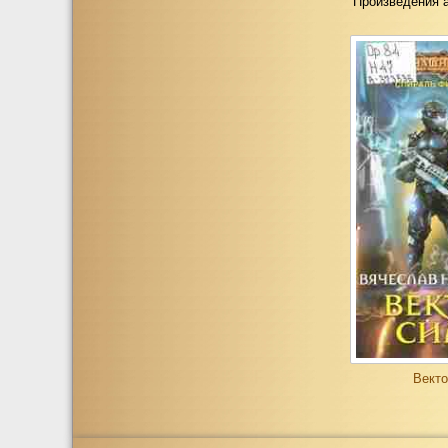
Произведения 
Векто