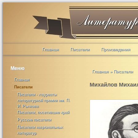
Главная
Писатели
Произведения
Меню
Главная
»
Писатели
Главная
Михайлов Михаи
Писатели
Писатели - лауреаты
литературной премии им. П.
И. Рычкова
Писатели, посетившие край
Русские писатели
Писатели национальных
литератур