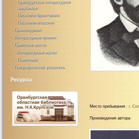
Оренбургское литературное
зарубежье
Писатели-фронтовики
Писатели-классики
Произведения
Литературные премии
Памятные места
Литературные музеи
Памятники
Географический указатель
Ресурсы
Место пребывания :
г. Со
Произведения автора