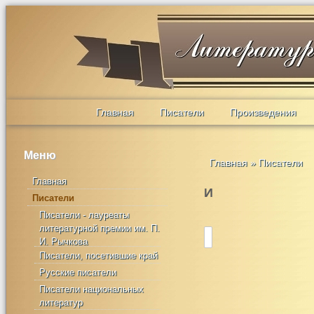
Главная
Писатели
Произведения
Меню
Главная
»
Писатели
Главная
И
Писатели
Писатели - лауреаты
литературной премии им. П.
И. Рычкова
Писатели, посетившие край
Русские писатели
Писатели национальных
литератур