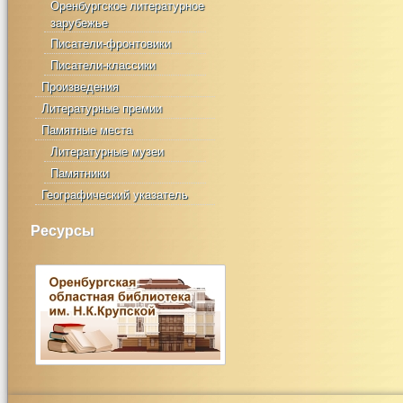
Оренбургское литературное
зарубежье
Писатели-фронтовики
Писатели-классики
Произведения
Литературные премии
Памятные места
Литературные музеи
Памятники
Географический указатель
Ресурсы