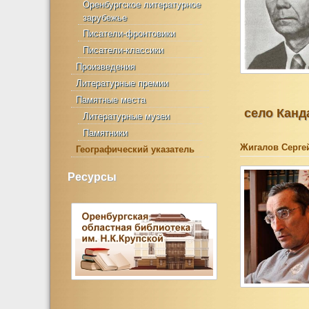
Оренбургское литературное
зарубежье
Писатели-фронтовики
Писатели-классики
Произведения
Литературные премии
Памятные места
село Канд
Литературные музеи
Памятники
Жигалов Серге
Географический указатель
Ресурсы