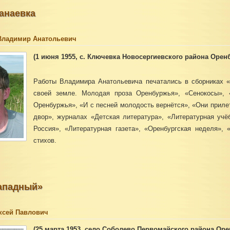
анаевка
Владимир Анатольевич
(1 июня 1955, с. Ключевка Новосергиевского района Оренб
Работы Владимира Анатольевича
печатались в сборниках 
своей земле. Молодая проза Оренбуржья», «Сенокосы», «
Оренбуржья», «И с песней молодость вернётся», «Они приле
двор», журналах «Детская литература», «Литературная уч
Россия», «Литературная газета», «Оренбургская неделя», 
стихов.
ападный»
ксей Павлович
(25 марта 1953, село Соболево Первомайского района Орен