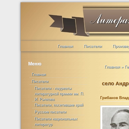
Главная
Писатели
Произве
Меню
Главная
»
Ге
Главная
Писатели
село Андр
Писатели - лауреаты
литературной премии им. П.
Грибанов Влад
И. Рычкова
Писатели, посетившие край
Русские писатели
Писатели национальных
литератур