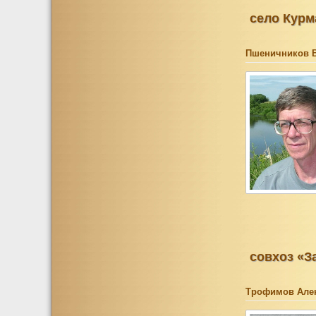
село Курм
Пшеничников 
совхоз «З
Трофимов Але