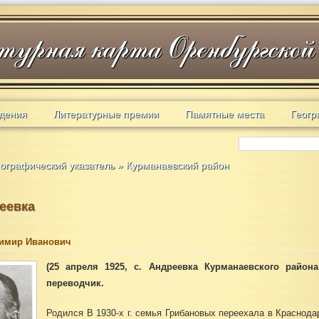
дения
Литературные премии
Памятные места
Геогр
ографический указатель
»
Курманаевский район
еевка
имир Иванович
(
25 апреля 1925, с. Андреевка Курманаевского района
переводчик.
Родился В 1930-х г. семья Грибановых переехала в Краснода