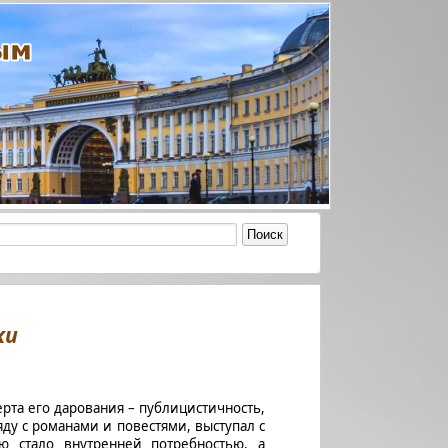
ки
рта его дарования – публицистичность,
яду с романами и повестями, выступал с
ю стало внутренней потребностью, а