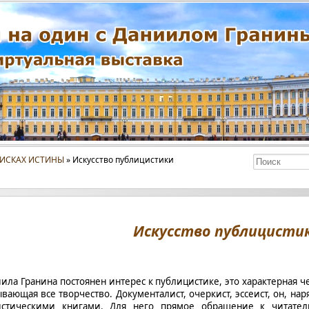
ОИСКАХ ИСТИНЫ
» Искусство публицистики
Искусство публицисти
ла Гранина постоянен интерес к публицистике, это характерная че
вающая все творчество. Документалист, очеркист, эссеист, он, нар
истическими книгами. Для него прямое обращение к читател