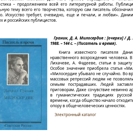
стика – продолжением всей его литературной работы. Публиц
ьную тему всего его творчества, которую сам писатель обозначил
во. Искусство требует, очевидно, еще и печали, и любви». Дан
их и российских публицистов.
Гранин, Д. А.
Милосердие : [очерки] / Д.
1988. – 144 с. – (Писатель и время).
Книга известного писателя Дании
нравственного возрождения человека. В
Лихачеве, А. Фадееве, статьи в защит
Особое значение приобрела статья «Мил
«Милосердие убывало не случайно. Во в
массовых репрессий людям не позволял
семьям пострадавших. Людей заставл
приговорам. Даже сочувствие невинно а
в гуманистических традициях русской
времени, когда общество начало отходит
опору в общечеловеческих ценностях.
Электронный каталог