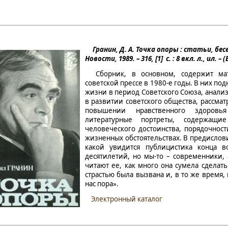
Гранин, Д. А.
Точка опоры : статьи, бесе
Новости, 1989. – 316, [1] с. : 8 вкл. л., ил.
Сборник, в основном, содержит мат
советской прессе в 1980-е годы. В них п
жизни в период Советского Союза, анали
в развитии советского общества, рассмат
повышении нравственного здоровья
литературные портреты, содержащи
человеческого достоинства, порядочнос
жизненных обстоятельствах. В предислови
какой увидится публицистика конца в
десятилетий, но мы-то – современники, 
читают ее, как много она сумела сделат
страстью была вызвана и, в то же время, 
нас пора».
Электронный каталог