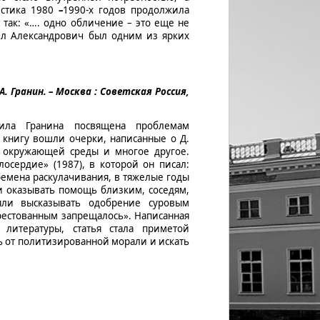
истика 1980
–
1990-х годов продолжила
 так: «…. одно обличение – это еще не
иил Александрович был одним из ярких
 А. Гранин. – Москва : Советская Россия,
ла Гранина посвящена проблемам
 книгу вошли очерки, написанные о Д.
у окружающей среды и многое другое.
осердие» (1987), в которой он писал:
ремена раскулачивания, в тяжелые годы
и оказывать помощь близким, соседям,
яли высказывать одобрение суровым
рестованным запрещалось». Написанная
 литературы, статья стала приметой
ь от политизированной морали и искать