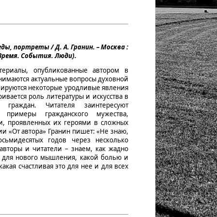
ды, портреты / Д. А. Гранин. – Москва :
 – (Время. События. Люди).
ериалы, опубликованные автором в
однимаются актуальные вопросы духовной
зируются некоторые уродливые явления
ривается роль литературы и искусства в
 граждан. Читателя заинтересуют
е примеры гражданского мужества,
ти, проявленных их героями в сложных
и «От автора» Гранин пишет: «Не знаю,
осьмидесятых годов через несколько
авторы и читатели – знаем, как жадно
ь для нового мышления, какой болью и
какая счастливая это для нее и для всех