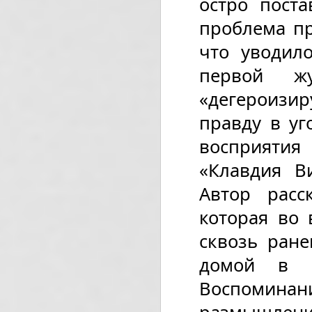
остро пост
проблема пр
что уводил
первой жу
«дегероизи
правду в уг
восприятия
«Клавдия Ви
Автор расс
которая во
сквозь ране
домой в 1
Воспоминан