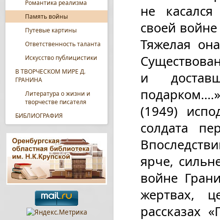
Романтика реализма
не касался
Память войны
своей войне 
Путевые картины
Тяжелая он
Ответственность таланта
Существован
Искусство публицистики
В ТВОРЧЕСКОМ МИРЕ Д.
и достав
ГРАНИНА
подарком….»
Литература о жизни и
творчестве писателя
(1949) исп
БИБЛИОГРАФИЯ
солдата пе
Впоследств
ярче, сильн
войне Гран
жертвах, ц
рассказах «