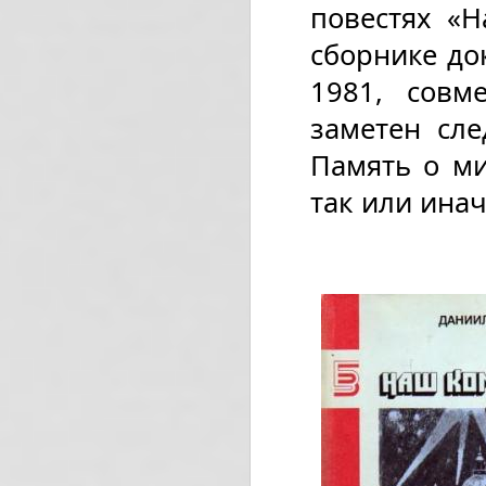
повестях «Н
сборнике до
1981, совм
заметен сле
Память о ми
так или ина