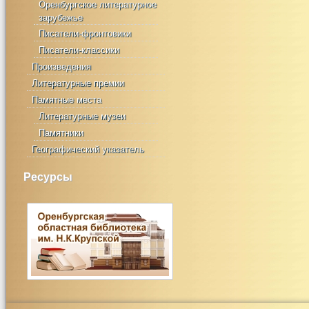
Оренбургское литературное
зарубежье
Писатели-фронтовики
Писатели-классики
Произведения
Литературные премии
Памятные места
Литературные музеи
Памятники
Географический указатель
Ресурсы