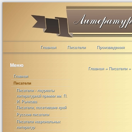
Главная
Писатели
Произведения
Меню
Главная
»
Писатели
»
Главная
Писатели
Писатели - лауреаты
литературной премии им. П.
И. Рычкова
Писатели, посетившие край
Русские писатели
Писатели национальных
литератур