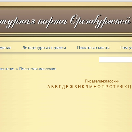
дения
Литературные премии
Памятные места
Геогр
исатели
»
Писатели-классики
Писатели-классики
А
Б
В
Г
Д
Е
Ж
З
И
К
Л
М
Н
О
П
Р
С
Т
У
Ф
Х
Ц