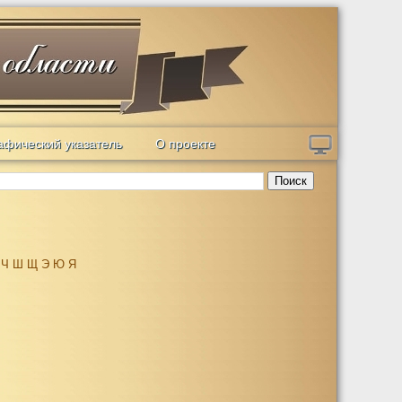
афический указатель
О проекте
Поиск
Ч
Ш
Щ
Э
Ю
Я