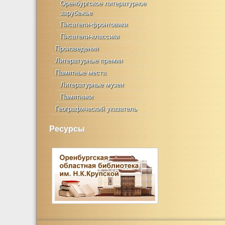
Оренбургское литературное
зарубежье
Писатели-фронтовики
Писатели-классики
Произведения
Литературные премии
Памятные места
Литературные музеи
Памятники
Географический указатель
Ресурсы