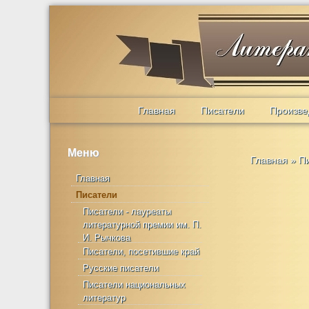
Главная
Писатели
Произве
Меню
Главная
»
П
Главная
Писатели
Писатели - лауреаты
литературной премии им. П.
И. Рычкова
Писатели, посетившие край
Русские писатели
Писатели национальных
литератур