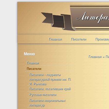
Главная
Писатели
Произве
Меню
Главная
»
П
Главная
Писатели
Писатели - лауреаты
литературной премии им. П.
И. Рычкова
Писатели, посетившие край
Русские писатели
Писатели национальных
литератур