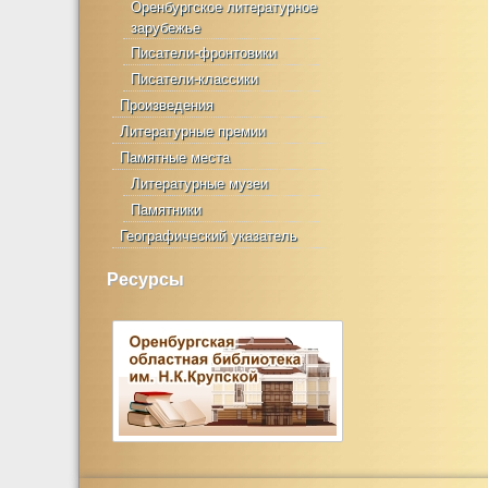
Оренбургское литературное
зарубежье
Писатели-фронтовики
Писатели-классики
Произведения
Литературные премии
Памятные места
Литературные музеи
Памятники
Географический указатель
Ресурсы