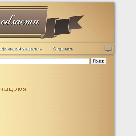
афический указатель
О проекте
Поиск
Ч
Ш
Щ
Э
Ю
Я