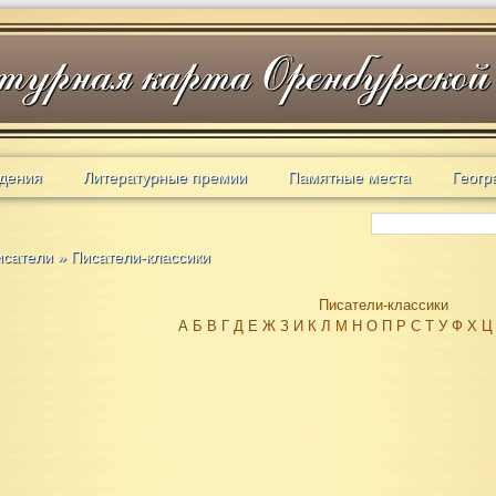
дения
Литературные премии
Памятные места
Геогр
исатели
»
Писатели-классики
Писатели-классики
А
Б
В
Г
Д
Е
Ж
З
И
К
Л
М
Н
О
П
Р
С
Т
У
Ф
Х
Ц