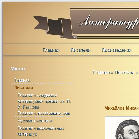
Главная
Писатели
Произведения
Меню
Главная
»
Писатели
»
Главная
Писатели
Писатели - лауреаты
литературной премии им. П.
И. Рычкова
Михайлов Михаи
Писатели, посетившие край
Русские писатели
Писатели национальных
литератур