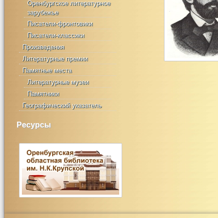
Оренбургское литературное
зарубежье
Писатели-фронтовики
Писатели-классики
Произведения
Литературные премии
Памятные места
Литературные музеи
Памятники
Географический указатель
Ресурсы