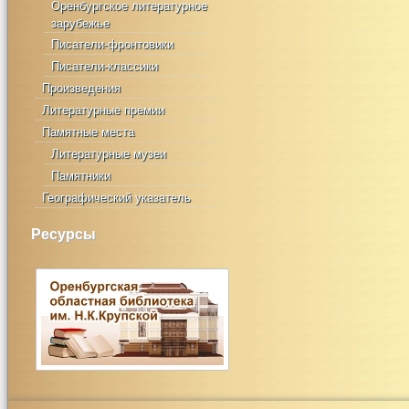
Оренбургское литературное
зарубежье
Писатели-фронтовики
Писатели-классики
Произведения
Литературные премии
Памятные места
Литературные музеи
Памятники
Географический указатель
Ресурсы