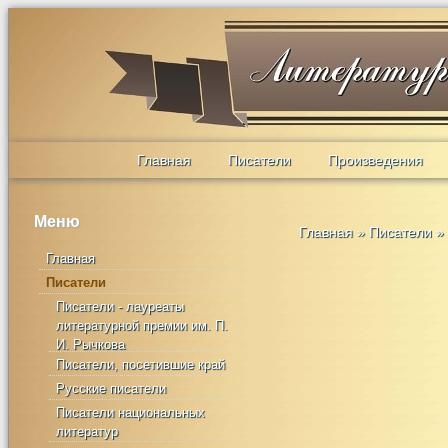
Главная
Писатели
Произведения
Меню
Главная
»
Писатели
»
Главная
Писатели
Писатели - лауреаты
литературной премии им. П.
И. Рычкова
Писатели, посетившие край
Русские писатели
Писатели национальных
литератур