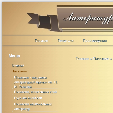
Главная
Писатели
Произведения
Меню
Главная
»
Писатели
»
Главная
Писатели
Писатели - лауреаты
литературной премии им. П.
И. Рычкова
Писатели, посетившие край
Русские писатели
Писатели национальных
литератур