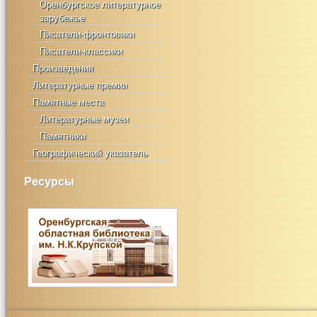
Оренбургское литературное
зарубежье
Писатели-фронтовики
Писатели-классики
Произведения
Литературные премии
Памятные места
Литературные музеи
Памятники
Географический указатель
Ресурсы