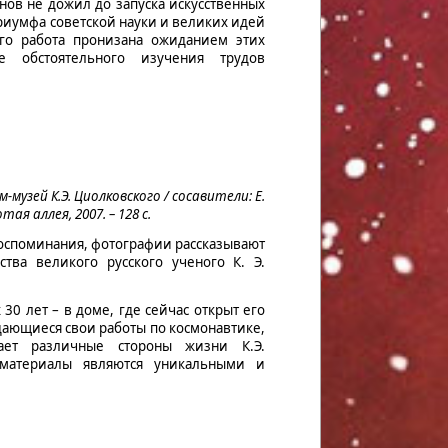
анов не дожил до запуска искусственных
триумфа советской науки и великих идей
его работа пронизана ожиданием этих
е обстоятельного изучения трудов
-музей К.Э. Циолковского / сосавители: Е.
отая аллея, 2007. – 128 с.
оспоминания, фотографии рассказывают
тва великого русского ученого К. Э.
 30 лет – в доме, где сейчас открыт его
дающиеся свои работы по космонавтике,
ает различные стороны жизни К.Э.
материалы являются уникальными и