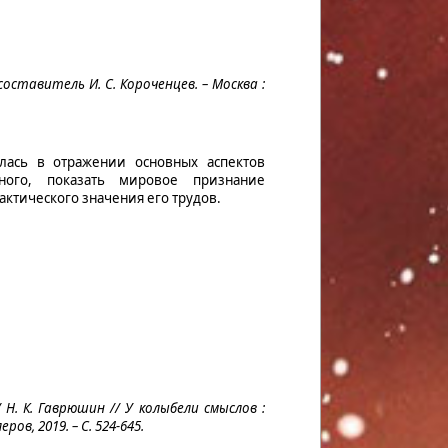
 составитель И. С. Короченцев. – Москва :
лась в отражении основных аспектов
ного, показать мировое признание
актического значения его трудов.
/ Н. К. Гаврюшин // У колыбели смыслов :
ов, 2019. – С. 524-645.