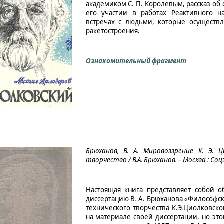
академиком С. П. Королевым, рассказ об
его участии в работах Реактивного на
встречах с людьми, которые осуществ
ракетостроения.
Ознакомительный фрагмент
Брюханов, В. А. Мировоззрение К. Э. Ц
творчество / В.А. Брюханов. – Москва : Соцэк
Настоящая книга представляет собой о
диссертацию В. А. Брюханова «Философс
технического творчества К.Э.Циолковско
на материале своей диссертации, но это