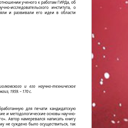
 отношении ученого к работам ГИРДа, об
учно-исследовательского института, о
ляли и развивали его идеи в области
иолковского и его научно-техническое
гиз, 1959. – 170 с.
бработанную для печати кандидатскую
кие и методологические основы научно-
го». Автор намеревался написать книгу
му не суждено было осуществиться, так