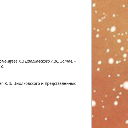
оме-музее К.Э. Циолковского / В.С. Зотов. –
с.
ея К. Э. Циолковского и представленных