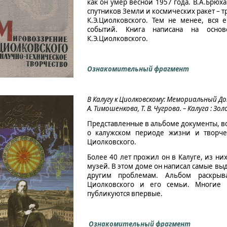
как он умер весной 1957 года. В.А.Брюх
спутников Земли и космических ракет – 
К.Э.Циолковского. Тем не менее, вся 
событий. Книга написана на основ
К.Э.Циолковского.
Ознакомительный фрагмент
В Калугу к Циолковскому: Мемориальный Дом
А. Тимошенкова, Т. В. Чугрова. – Калуга : Зол
Представленные в альбоме документы, в
о калужском периоде жизни и творчес
Циолковского.
Более 40 лет прожил он в Калуге, из них
музей. В этом доме он написал самые вы
другим проблемам. Альбом раскрыв
Циолковского и его семьи. Многие 
публикуются впервые.
Ознакомительный фрагмент