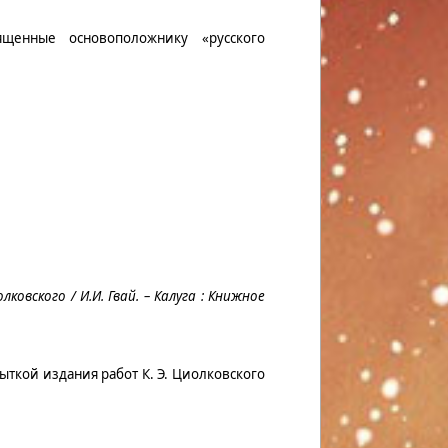
ященные основоположнику «русского
ковского / И.И. Гвай. – Калуга : Книжное
ыткой издания работ К. Э. Циолковского