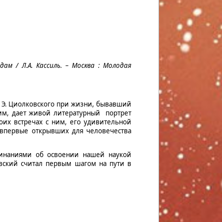
здам / Л.А. Кассиль. – Москва : Молодая
. Э. Циолковского при жизни, бывавший
ним, дает живой литературный портрет
воих встречах с ним, его удивительной
 впервые открывших для человечества
минаниями об освоении нашей наукой
вский считал первым шагом на пути в