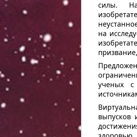
силы. На
изобрета
неустанно
на исслед
изобретат
призвание,
Предлож
ограниче
ученых с
источника
Виртуальн
выпусков 
достижени
здоровью.