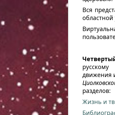
Вся предс
областной 
Виртуал
пользоват
Четверты
русскому
движения 
Циолковско
разделов:
Жизнь и тв
Библиогра