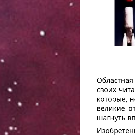
Областная
своих чит
которые, 
великие о
шагнуть вп
Изобретен