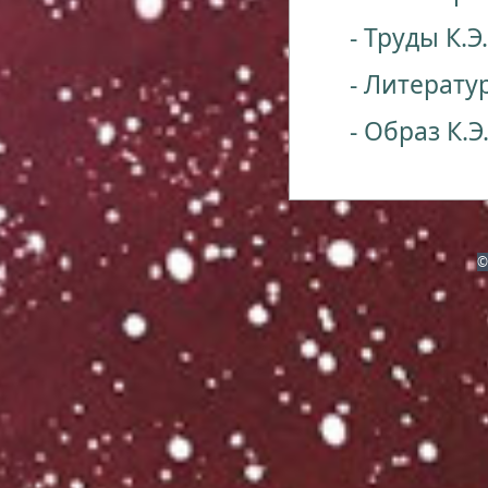
- Труды К.
- Литерату
- Образ К.
©